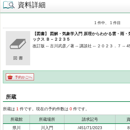
資料詳細
1 件中、 1 件目
【図書】 図解・気象学入門 原理からわかる雲・雨・
ックス Ｂ－２２３５
改訂版 -- 古川武彦／著 -- 講談社 -- ２０２３．７ -- 451
予約かごへ
所蔵
所蔵は
1
件です。現在の予約件数は
0
件です。
所蔵館
所蔵場所
請求記号
県川
川入門
/451/71/2023
8