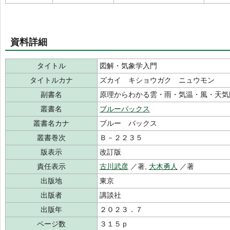
資料詳細
タイトル
図解・気象学入門
タイトルカナ
ズカイ キショウガク ニュウモン
副書名
原理からわかる雲・雨・気温・風・天気
叢書名
ブルーバックス
叢書名カナ
ブルー バックス
叢書巻次
Ｂ－２２３５
版表示
改訂版
責任表示
古川武彦
／著,
大木勇人
／著
出版地
東京
出版者
講談社
出版年
２０２３．７
ページ数
３１５ｐ