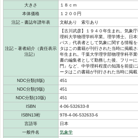
大きさ
１８ｃｍ
本体価格
１２００円
注記－書誌年譜年表
文献あり 索引あり
【古川武彦】１９４０年生まれ。気象庁
理科大学物理学科卒業。理学博士。日本
パス」代表者として気象に関する情報を
注記－著者紹介（責任表示
タはこの書籍が刊行された当時に掲載さ
注記）
年生まれ。千葉大学理学部物理学科卒業
書の編集者として勤務した後、フリーに
門』など、中学理科程度の知識を前提に
ータはこの書籍が刊行された当時に掲載
NDC分類(8版)
451
NDC分類(9版)
451
NDC分類(10版)
451
ISBN
4-06-532633-8
ISBN13桁
978-4-06-532633-6
言語等
日本
一般件名
気象学