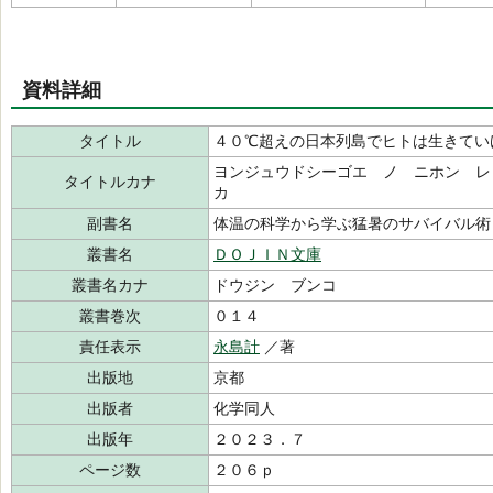
資料詳細
タイトル
４０℃超えの日本列島でヒトは生きてい
ヨンジュウドシーゴエ ノ ニホン レ
タイトルカナ
カ
副書名
体温の科学から学ぶ猛暑のサバイバル術
叢書名
ＤＯＪＩＮ文庫
叢書名カナ
ドウジン ブンコ
叢書巻次
０１４
責任表示
永島計
／著
出版地
京都
出版者
化学同人
出版年
２０２３．７
ページ数
２０６ｐ