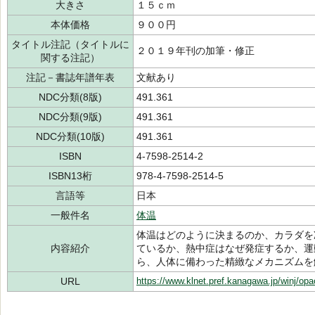
大きさ
１５ｃｍ
本体価格
９００円
タイトル注記（タイトルに
２０１９年刊の加筆・修正
関する注記）
注記－書誌年譜年表
文献あり
NDC分類(8版)
491.361
NDC分類(9版)
491.361
NDC分類(10版)
491.361
ISBN
4-7598-2514-2
ISBN13桁
978-4-7598-2514-5
言語等
日本
一般件名
体温
体温はどのように決まるのか、カラダを
内容紹介
ているか、熱中症はなぜ発症するか、運
ら、人体に備わった精緻なメカニズムを
URL
https://www.klnet.pref.kanagawa.jp/winj/op