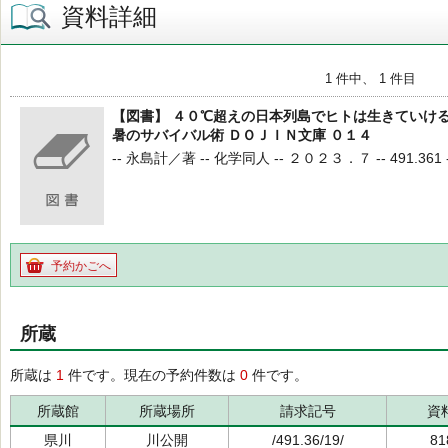
資料詳細
1 件中、 1 件目
【図書】 ４０℃超えの日本列島でヒトは生きていけ
暑のサバイバル術 ＤＯＪＩＮ文庫 ０１４
-- 永島計／著 -- 化学同人 -- ２０２３．７ -- 491.361 --
予約かごへ
所蔵
所蔵は
1
件です。現在の予約件数は
0
件です。
所蔵館
所蔵場所
請求記号
資
県川
川公開
/491.36/19/
81