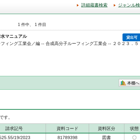
詳細蔵書検索
ジャンル検
1 件中、 1 件目
防水マニュアル
貸出可
ーフィング工業会／編 -- 合成高分子ルーフィング工業会 -- ２０２３．５
本棚へ
です。
請求記号
資料コード
資料区分
状態
525.55/19/2023
81789398
図書
〇