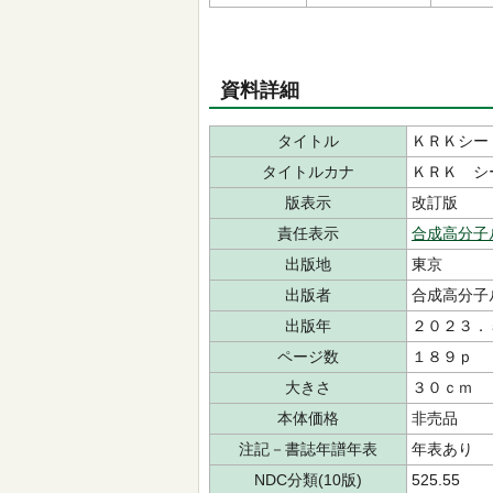
資料詳細
タイトル
ＫＲＫシー
タイトルカナ
ＫＲＫ シ
版表示
改訂版
責任表示
合成高分子
出版地
東京
出版者
合成高分子
出版年
２０２３．
ページ数
１８９ｐ
大きさ
３０ｃｍ
本体価格
非売品
注記－書誌年譜年表
年表あり
NDC分類(10版)
525.55