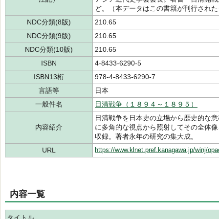
ど。（本データはこの書籍が刊行された
NDC分類(8版)
210.65
NDC分類(9版)
210.65
NDC分類(10版)
210.65
ISBN
4-8433-6290-5
ISBN13桁
978-4-8433-6290-7
言語等
日本
一般件名
日清戦争（１８９４～１８９５）
日清戦争を日本史の立場から歴史的な意
内容紹介
に多角的な視点から照射してその全体像
収録。著者永年の研究の集大成。
URL
https://www.klnet.pref.kanagawa.jp/winj/op
内容一覧
タイトル