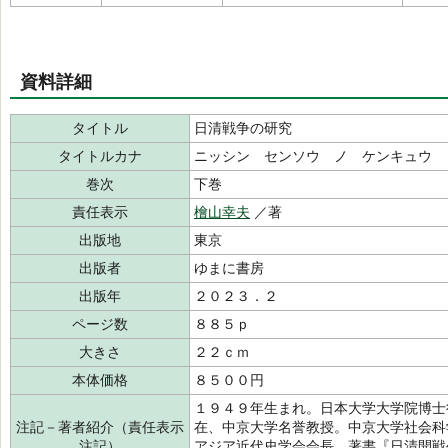
資料詳細
タイトル
日清戦争の研究
タイトルカナ
ニッシン センソウ ノ ケンキュウ
巻次
下巻
責任表示
檜山幸夫
／著
出版地
東京
出版者
ゆまに書房
出版年
２０２３．２
ページ数
８８５ｐ
大きさ
２２ｃｍ
本体価格
８５００円
１９４９年生まれ。日本大学大学院博士
注記－著者紹介（責任表示
在、中京大学名誉教授。中京大学社会科
注記）
アジア近代史学会会長。著書『日清開戦