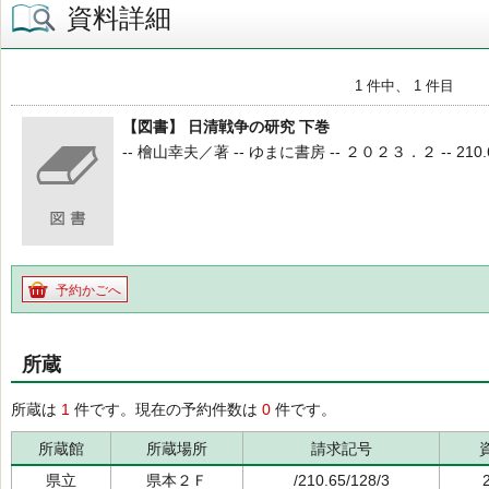
資料詳細
1 件中、 1 件目
【図書】 日清戦争の研究 下巻
-- 檜山幸夫／著 -- ゆまに書房 -- ２０２３．２ -- 210.65 
予約かごへ
所蔵
所蔵は
1
件です。現在の予約件数は
0
件です。
所蔵館
所蔵場所
請求記号
県立
県本２Ｆ
/210.65/128/3