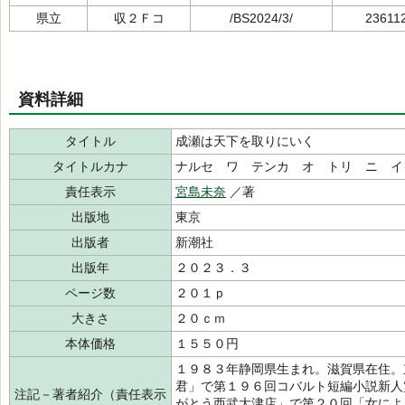
県立
収２Ｆコ
/BS2024/3/
23611
資料詳細
タイトル
成瀬は天下を取りにいく
タイトルカナ
ナルセ ワ テンカ オ トリ ニ イ
責任表示
宮島未奈
／著
出版地
東京
出版者
新潮社
出版年
２０２３．３
ページ数
２０１ｐ
大きさ
２０ｃｍ
本体価格
１５５０円
１９８３年静岡県生まれ。滋賀県在住。
君」で第１９６回コバルト短編小説新人
注記－著者紹介（責任表示
がとう西武大津店」で第２０回「女によ