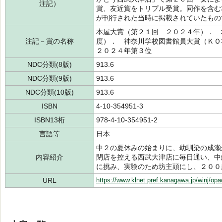
注記）
賞、友近賞をトリプル受賞。同作を含む
が刊行された当時に掲載されていたもの
本屋大賞（第２１回 ２０２４年）． 
注記－賞の名称
度）． 神奈川学校図書館員大賞（Ｋ
２０２４年第３位
NDC分類(8版)
913.6
NDC分類(9版)
913.6
NDC分類(10版)
913.6
ISBN
4-10-354951-3
ISBN13桁
978-4-10-354951-2
言語等
日本
中２の夏休みの始まりに、幼馴染の成瀬
内容紹介
閉店を控える西武大津店に毎日通い、中
に挑み、実験のため坊主頭にし、２００
URL
https://www.klnet.pref.kanagawa.jp/winj/op