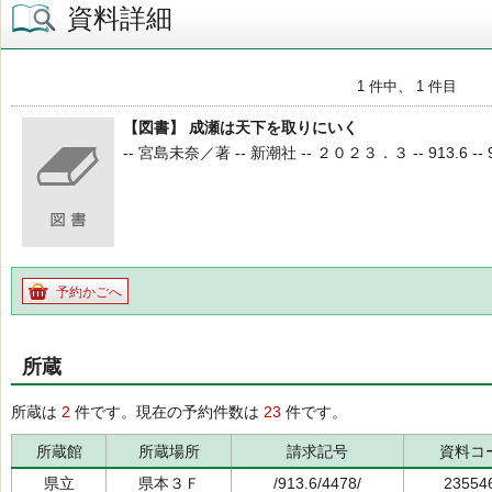
資料詳細
1 件中、 1 件目
【図書】 成瀬は天下を取りにいく
-- 宮島未奈／著 -- 新潮社 -- ２０２３．３ -- 913.6 -- 9
予約かごへ
所蔵
所蔵は
2
件です。現在の予約件数は
23
件です。
所蔵館
所蔵場所
請求記号
資料コ
県立
県本３Ｆ
/913.6/4478/
23554