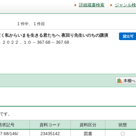
詳細蔵書検索
ジャンル検
1 件中、 1 件目
逝く私からいまを生きる君たちへ 夜回り先生いのちの講演
貸出可
 ２０２２．１０ -- 367.68 -- 367.68
本棚へ
です。
請求記号
資料コード
資料区分
状態
7.68/146/
23435142
図書
〇