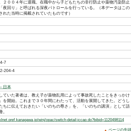
。２００４年に退職。在職中から子どもたちの非行防止や薬物汚染防止
「夜回り」と呼ばれる深夜パトロールを行っている。（本データはこの
された当時に掲載されていたものです）
4-7
2-204-4
－日本
していた著者は、教え子が薬物乱用によって事故死したことをきっかけ
」を開始。これまで３０年間にわたって、活動を展開してきた。どうし
たちに伝えておきたい「いのちの尊さ」を、「いのちの講演」として語
冊。
klnet.pref.kanagawa.jp/winj/opac/switch-detail-iccap.do?bibid=1120498114
ページの先