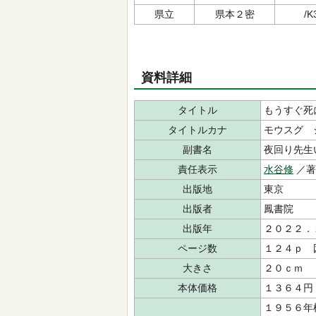
県立
県本２密
/K
資料詳細
タイトル
もうすぐ死
タイトルカナ
モウスグ 
副書名
夜回り先生
責任表示
水谷修
／
出版地
東京
出版者
鳳書院
出版年
２０２２．
ページ数
１２４ｐ 
大きさ
２０ｃｍ
本体価格
１３６４円
１９５６年