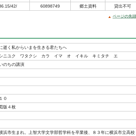
36.15/42/
60898749
郷土資料
貸出不可
ページの先
に逝く私からいまを生きる君たちへ
シニユク ワタクシ カラ イマ オ イキル キミタチ エ
いのちの講演
著
１０
図版４枚
横浜市生まれ。上智大学文学部哲学科を卒業後、８３年に横浜市立高校