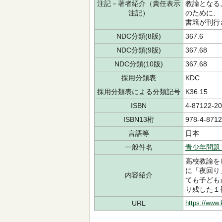
注記－著者紹介（責任表示
教諭となる
注記）
のために、
書籍が刊行
NDC分類(8版)
367.6
NDC分類(9版)
367.68
NDC分類(10版)
367.68
採用分類表
KDC
採用分類表による分類記号
K36.15
ISBN
4-87122-20
ISBN13桁
978-4-8712
言語等
日本
一般件名
青少年問題
高校教諭を
に「夜回り
内容紹介
ても子ども
り残した１
URL
https://www.