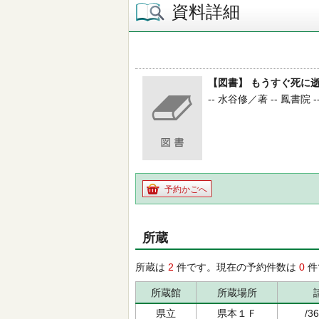
資料詳細
【図書】 もうすぐ死に
-- 水谷修／著 -- 鳳書院 --
予約かごへ
所蔵
所蔵は
2
件です。現在の予約件数は
0
件
所蔵館
所蔵場所
県立
県本１Ｆ
/36