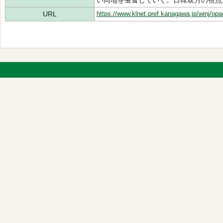
い同地を蚕食していく。日韓双方の視点
URL
https://www.klnet.pref.kanagawa.jp/winj/op