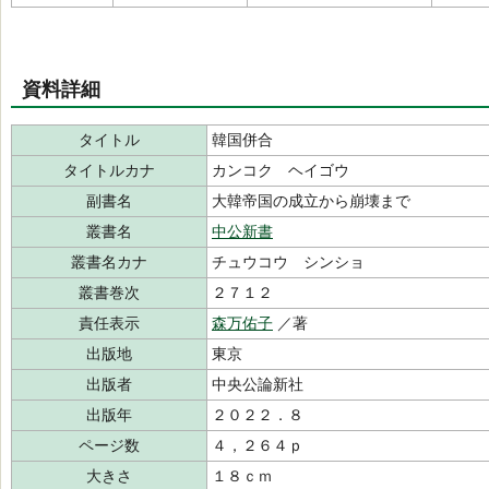
資料詳細
タイトル
韓国併合
タイトルカナ
カンコク ヘイゴウ
副書名
大韓帝国の成立から崩壊まで
叢書名
中公新書
叢書名カナ
チュウコウ シンショ
叢書巻次
２７１２
責任表示
森万佑子
／著
出版地
東京
出版者
中央公論新社
出版年
２０２２．８
ページ数
４，２６４ｐ
大きさ
１８ｃｍ