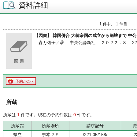
資料詳細
1 件中、 1 件目
【図書】 韓国併合 大韓帝国の成立から崩壊まで 中公
-- 森万佑子／著 -- 中央公論新社 -- ２０２２．８ -- 221.06
予約かごへ
所蔵
所蔵は
1
件です。現在の予約件数は
0
件です。
所蔵館
所蔵場所
請求記号
資
県立
県本２Ｆ
/221.05/158/
2