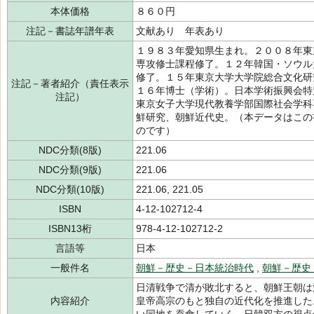
本体価格
８６０円
注記－書誌年譜年表
文献あり 年表あり
１９８３年愛知県生まれ。２００８年東
専攻修士課程修了。１２年韓国・ソウル
修了。１５年東京大学大学院総合文化研
注記－著者紹介（責任表示
１６年博士（学術）。日本学術振興会特
注記）
東京女子大学現代教養学部国際社会学科
鮮研究、朝鮮近代史。（本データはこの
のです）
NDC分類(8版)
221.06
NDC分類(9版)
221.06
NDC分類(10版)
221.06, 221.05
ISBN
4-12-102712-4
ISBN13桁
978-4-12-102712-2
言語等
日本
一般件名
朝鮮－歴史－日本統治時代
,
朝鮮－歴史
日清戦争で清が敗北すると、朝鮮王朝は
内容紹介
皇帝高宗のもと独自の近代化を推進した