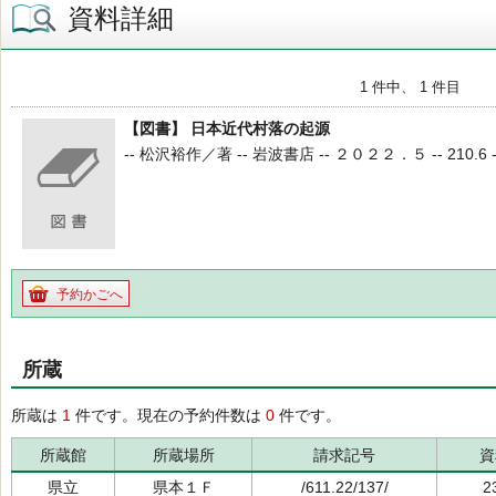
資料詳細
1 件中、 1 件目
【図書】 日本近代村落の起源
-- 松沢裕作／著 -- 岩波書店 -- ２０２２．５ -- 210.6 -- 
予約かごへ
所蔵
所蔵は
1
件です。現在の予約件数は
0
件です。
所蔵館
所蔵場所
請求記号
資
県立
県本１Ｆ
/611.22/137/
2