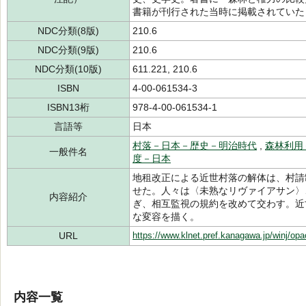
書籍が刊行された当時に掲載されていた
NDC分類(8版)
210.6
NDC分類(9版)
210.6
NDC分類(10版)
611.221, 210.6
ISBN
4-00-061534-3
ISBN13桁
978-4-00-061534-1
言語等
日本
村落－日本－歴史－明治時代
,
森林利用
一般件名
度－日本
地租改正による近世村落の解体は、村請
せた。人々は〈未熟なリヴァイアサン〉
内容紹介
ぎ、相互監視の規約を改めて交わす。近
な変容を描く。
URL
https://www.klnet.pref.kanagawa.jp/winj/op
内容一覧