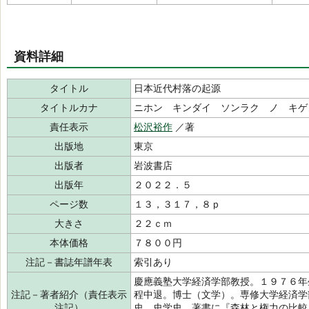
資料詳細
タイトル
日本近代村落の起源
タイトルカナ
ニホン キンダイ ソンラク ノ キゲ
責任表示
松沢裕作
／著
出版地
東京
出版者
岩波書店
出版年
２０２２．５
ページ数
１３，３１７，８ｐ
大きさ
２２ｃｍ
本体価格
７８００円
注記－書誌年譜年表
索引あり
慶應義塾大学経済学部教授。１９７６年
注記－著者紹介（責任表示
程中退。博士（文学）。専修大学経済学
注記）
史、史学史。著書に『森林と権力の比較