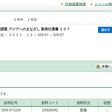
詳細蔵書検索
ジャンル検
1 件中、 1 件目
課題 アジアへのまなざし 新典社選書 １０７
貸出可
-- ２０２１．１２ -- 329.67 -- 329.67
本棚へ
です。
請求記号
資料コード
資料区分
状態
/329.67/110/
23320542
図書
〇