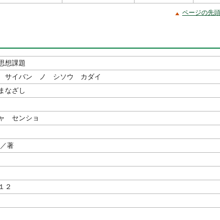
ページの先
思想課題
 サイバン ノ シソウ カダイ
まなざし
ャ センショ
／著
１２