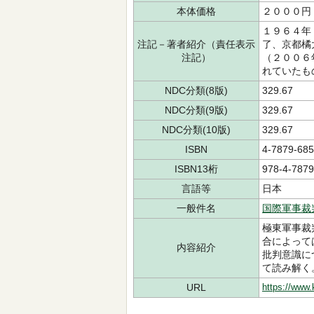
本体価格
２０００円
１９６４年
注記－著者紹介（責任表示
了、京都橘
注記）
（２００６
れていたも
NDC分類(8版)
329.67
NDC分類(9版)
329.67
NDC分類(10版)
329.67
ISBN
4-7879-685
ISBN13桁
978-4-7879
言語等
日本
一般件名
国際軍事裁
極東軍事裁
合によって
内容紹介
批判意識に
て読み解く
URL
https://www.