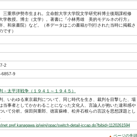
 三重県伊勢市生まれ。立命館大学大学院文学研究科博士後期課程修
大学教授。博士（文学）。著書に『小林秀雄 美的モデルネの行方』
年、和泉書院）など。（本データはこの書籍が刊行された当時に掲載さ
のです）
7-2
-6857-9
判－太平洋戦争（１９４１～１９４５）
判、いわゆる東京裁判について、同じ時代を生き、裁判を目撃した、場
は当事者としてかかわることになった文化人、言論人が抱いた違和感や
ついて分析。保田與重郎、徳富蘇峰、松井石根らの言説を思想課題とし
。
klnet.pref.kanagawa.jp/winj/opac/switch-detail-iccap.do?bibid=1120261594
ページの先