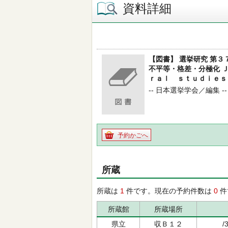
資料詳細
【図書】 選挙研究 第
不平等・格差・分極化 
ｒａｌ ｓｔｕｄｉｅｓ
-- 日本選挙学会／編集 -- 
予約かごへ
所蔵
所蔵は
1
件です。現在の予約件数は
0
件
所蔵館
所蔵場所
県立
収Ｂ１２
/