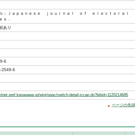
ル：Ｊａｐａｎｅｓｅ ｊｏｕｒｎａｌ ｏｆ ｅｌｅｃｔｏｒａｌ
ｅｓ．
献あり
9-6
-2549-6
klnet.pref.kanagawa.jp/winj/opac/switch-detail-iccap.do?bibid=1120214685
ページの先