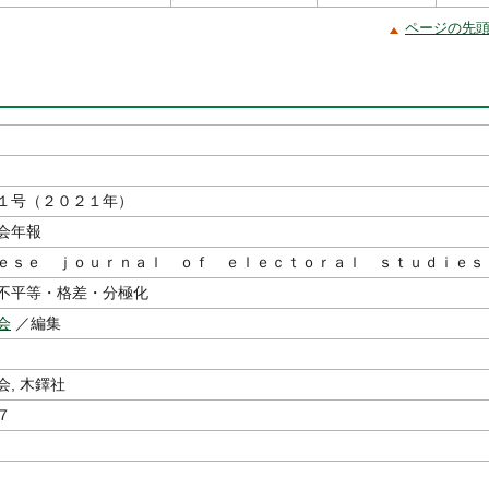
ページの先
１号（２０２１年）
会年報
ｅｓｅ ｊｏｕｒｎａｌ ｏｆ ｅｌｅｃｔｏｒａｌ ｓｔｕｄｉｅｓ
不平等・格差・分極化
会
／編集
会, 木鐸社
７