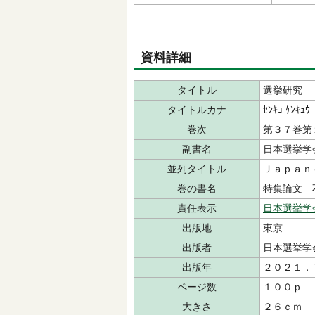
資料詳細
タイトル
選挙研究
タイトルカナ
ｾﾝｷｮ ｹﾝｷｭｳ
巻次
第３７巻第
副書名
日本選挙学
並列タイトル
Ｊａｐａｎ
巻の書名
特集論文 
責任表示
日本選挙学
出版地
東京
出版者
日本選挙学
出版年
２０２１．
ページ数
１００ｐ
大きさ
２６ｃｍ