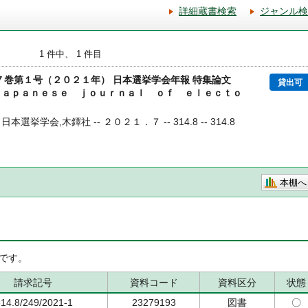
詳細蔵書検索
ジャンル検
1 件中、 1 件目
３７巻第１号（２０２１年） 日本選挙学会年報 特集論文
貸出可
Ｊａｐａｎｅｓｅ ｊｏｕｒｎａｌ ｏｆ ｅｌｅｃｔｏ
日本選挙学会,木鐸社 -- ２０２１．７ -- 314.8 -- 314.8
本棚へ
です。
請求記号
資料コード
資料区分
状態
314.8/249/2021-1
23279193
図書
〇