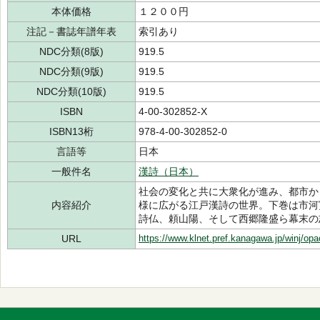
本体価格
１２００円
注記－書誌年譜年表
索引あり
NDC分類(8版)
919.5
NDC分類(9版)
919.5
NDC分類(10版)
919.5
ISBN
4-00-302852-X
ISBN13桁
978-4-00-302852-0
言語等
日本
一般件名
漢詩（日本）
社会の変化と共に大衆化が進み、都市か
内容紹介
様に広がる江戸漢詩の世界。下巻は市河
詩仏、頼山陽、そして西郷隆盛ら幕末の
URL
https://www.klnet.pref.kanagawa.jp/winj/op