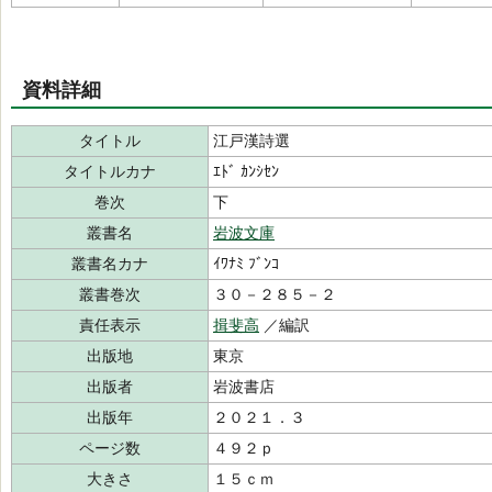
資料詳細
タイトル
江戸漢詩選
タイトルカナ
ｴﾄﾞ ｶﾝｼｾﾝ
巻次
下
叢書名
岩波文庫
叢書名カナ
ｲﾜﾅﾐ ﾌﾞﾝｺ
叢書巻次
３０－２８５－２
責任表示
揖斐高
／編訳
出版地
東京
出版者
岩波書店
出版年
２０２１．３
ページ数
４９２ｐ
大きさ
１５ｃｍ