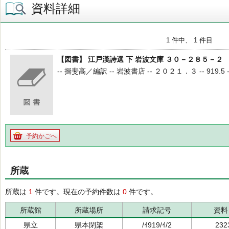
資料詳細
1 件中、 1 件目
【図書】 江戸漢詩選 下 岩波文庫 ３０－２８５－２
-- 揖斐高／編訳 -- 岩波書店 -- ２０２１．３ -- 919.5 --
予約かごへ
所蔵
所蔵は
1
件です。現在の予約件数は
0
件です。
所蔵館
所蔵場所
請求記号
資料
県立
県本閉架
/ｲ919/ｲ/2
232