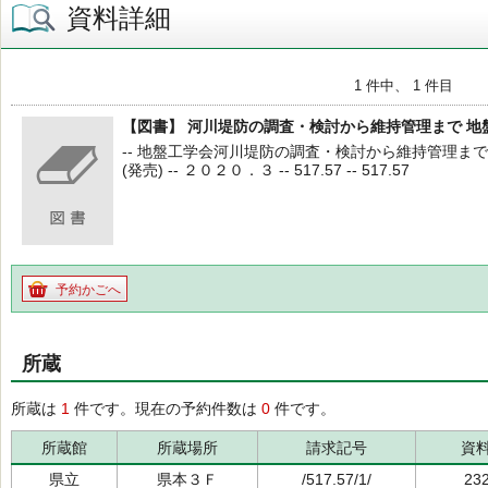
資料詳細
1 件中、 1 件目
【図書】 河川堤防の調査・検討から維持管理まで 地
-- 地盤工学会河川堤防の調査・検討から維持管理まで編
(発売) -- ２０２０．３ -- 517.57 -- 517.57
予約かごへ
所蔵
所蔵は
1
件です。現在の予約件数は
0
件です。
所蔵館
所蔵場所
請求記号
資
県立
県本３Ｆ
/517.57/1/
23