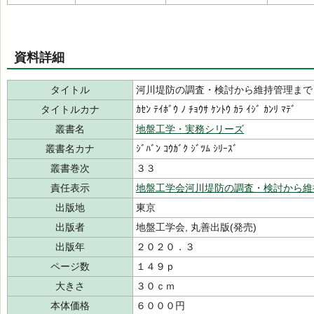
資料詳細
タイトル
河川堤防の調査・検討から維持管理まで
タイトルカナ
ｶｾﾝ ﾃｲﾎﾞｳ ﾉ ﾁｮｳｻ ｹﾝﾄｳ ｶﾗ ｲｼﾞ ｶﾝﾘ ﾏﾃﾞ
叢書名
地盤工学・実務シリーズ
叢書名カナ
ｼﾞﾊﾞﾝ ｺｳｶﾞｸ ｼﾞﾂﾑ ｼﾘｰｽﾞ
叢書巻次
３３
責任表示
地盤工学会河川堤防の調査・検討から維
出版地
東京
出版者
地盤工学会, 丸善出版(発売)
出版年
２０２０．３
ページ数
１４９ｐ
大きさ
３０ｃｍ
本体価格
６０００円