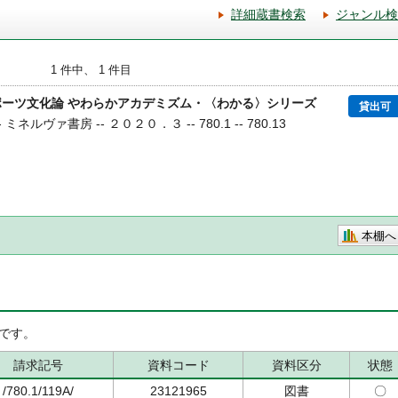
詳細蔵書検索
ジャンル検
1 件中、 1 件目
ポーツ文化論 やわらかアカデミズム・〈わかる〉シリーズ
貸出可
ミネルヴァ書房 -- ２０２０．３ -- 780.1 -- 780.13
本棚へ
です。
請求記号
資料コード
資料区分
状態
/780.1/119A/
23121965
図書
〇