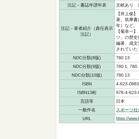
注記－書誌年譜年表
文献あり 
【井上俊】
著、筑摩書
年）など。
注記－著者紹介（責任表示
【菊幸一】
注記）
ツ」の歴史
編著、成文
されていた
NDC分類(8版)
780.13
NDC分類(9版)
780.1, 780
NDC分類(10版)
780.13
ISBN
4-623-0883
ISBN13桁
978-4-623-
言語等
日本
一般件名
スポーツ社
URL
https://www.