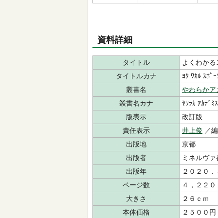
資料詳細
タイトル
よくわかる
タイトルカナ
ﾖｸ ﾜｶﾙ ｽﾎﾟｰ
叢書名
やわらかア
叢書名カナ
ﾔﾜﾗｶ ｱｶﾃﾞﾐｽ
版表示
改訂版
責任表示
井上俊
／編
出版地
京都
出版者
ミネルヴ
出版年
２０２０．
ページ数
４，２２０
大きさ
２６ｃｍ
本体価格
２５００円