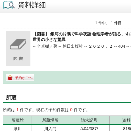
資料詳細
1 件中、 1 件目
【図書】 銀河の片隅で科学夜話 物理学者が語る、
世界の小さな驚異
-- 全卓樹／著 -- 朝日出版社 -- ２０２０．２ -- 404 -- 
予約かごへ
所蔵
所蔵は
1
件です。現在の予約件数は
0
件です。
所蔵館
所蔵場所
請求記号
資料
県川
川入門
/404/387/
818