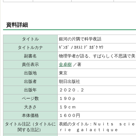
資料詳細
タイトル
銀河の片隅で科学夜話
タイトルカナ
ｷﾞﾝｶﾞ ﾉ ｶﾀｽﾐ ﾃﾞ ｶｶﾞｸ ﾔﾜ
副書名
物理学者が語る、すばらしく不思議で美
責任表示
全卓樹
／著
出版地
東京
出版者
朝日出版社
出版年
２０２０．２
ページ数
１９０ｐ
大きさ
１９ｃｍ
本体価格
１６００円
タイトル注記（タイトルに
表紙のタイトル：Ｎｕｉｔｓ ｓｃｉｅ
関する注記）
ｒｉｅ ｇａｌａｃｔｉｑｕｅ