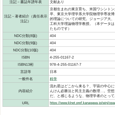
注記－書誌年譜年表
文献あり
京都生まれの東京育ち、米国ワシントン
卒、東京大学理学系大学院物理学専攻博
注記－著者紹介（責任表示
的理論についての研究。ジョージア大、
注記）
工科大学理論物理学教授。（本データは
たものです）
NDC分類(8版)
404
NDC分類(9版)
404
NDC分類(10版)
404
ISBN
4-255-01167-2
ISBN13桁
978-4-255-01167-7
言語等
日本
一般件名
科学
流れ星はどこから来る？、宇宙の中心に
内容紹介
んけん必勝法と民主主義の数理…。空想
だ、と感じるような、物理学者のとって
URL
https://www.klnet.pref.kanagawa.jp/winj/op