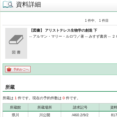
資料詳細
1 件中、 1 件目
【図書】 アリストテレス生物学の創造 下
-- アルマン・マリー・ルロワ／著 -- みすず書房 -- ２０１９．
予約かごへ
所蔵
所蔵は
1
件です。現在の予約件数は
0
件です。
所蔵館
所蔵場所
請求記号
資
県川
川公開
/460.2/9/2
81