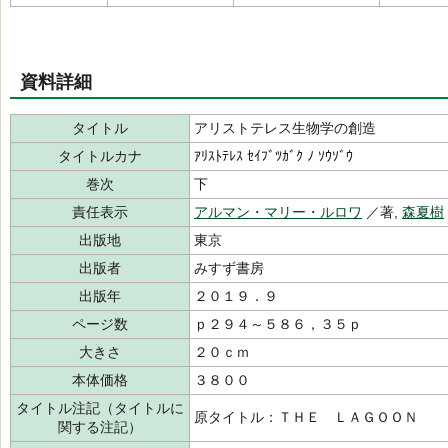
資料詳細
タイトル
アリストテレス生物学の創造
タイトルカナ
ｱﾘｽﾄﾃﾚｽ ｾｲﾌﾞﾂｶﾞｸ ﾉ ｿｳｿﾞｳ
巻次
下
責任表示
アルマン・マリー・ルロワ
／著,
森夏樹
出版地
東京
出版者
みすず書房
出版年
２０１９．９
ページ数
ｐ２９４～５８６，３５ｐ
大きさ
２０ｃｍ
本体価格
３８００
タイトル注記（タイトルに
原タイトル：ＴＨＥ ＬＡＧＯＯＮ
関する注記）