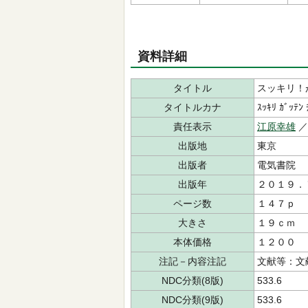
資料詳細
タイトル
スッキリ！
タイトルカナ
ｽｯｷﾘ ｶﾞｯﾃﾝ 
責任表示
江原幸雄
出版地
東京
出版者
電気書院
出版年
２０１９．
ページ数
１４７ｐ
大きさ
１９ｃｍ
本体価格
１２００
注記－内容注記
文献等：文
NDC分類(8版)
533.6
NDC分類(9版)
533.6