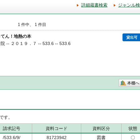
詳細蔵書検索
ジャンル検
1 件中、 1 件目
ってん！地熱の本
貸出可
-- ２０１９．７ -- 533.6 -- 533.6
本棚へ
です。
請求記号
資料コード
資料区分
状態
/533.6/9/
81723942
図書
〇