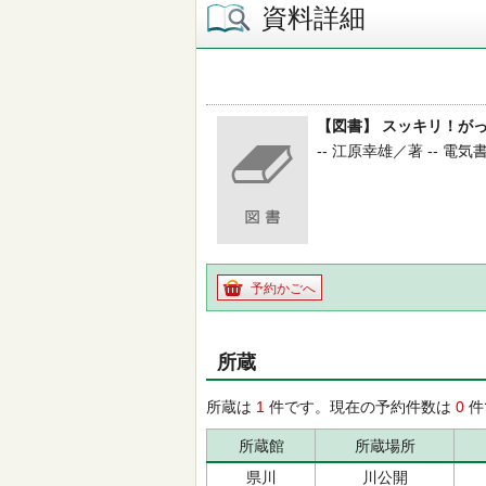
資料詳細
【図書】 スッキリ！が
-- 江原幸雄／著 -- 電気書院 
予約かごへ
所蔵
所蔵は
1
件です。現在の予約件数は
0
件
所蔵館
所蔵場所
県川
川公開