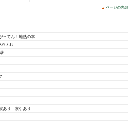
ページの先
がってん！地熱の本
ﾁﾈﾂ ﾉ ﾎﾝ
／著
７
献あり 索引あり