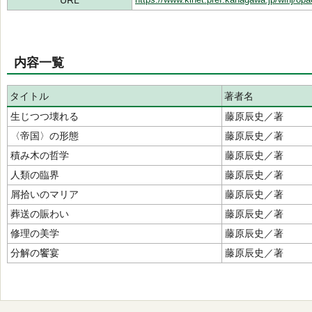
URL
内容一覧
タイトル
著者名
生じつつ壊れる
藤原辰史／著
〈帝国〉の形態
藤原辰史／著
積み木の哲学
藤原辰史／著
人類の臨界
藤原辰史／著
屑拾いのマリア
藤原辰史／著
葬送の賑わい
藤原辰史／著
修理の美学
藤原辰史／著
分解の饗宴
藤原辰史／著