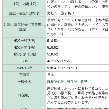
内容：生じつつ壊れる． 〈帝国〉の形
注記－内容注記
拾いのマリア． 葬送の賑わい． 修理
注記－書誌年譜年表
文献等：索引あり
著者紹介：１９７６年生まれ。京都大学
注記－著者紹介（責任表示
の思想史。著書に『ナチス・ドイツの有
注記）
２０１２年）などがある。（本データは
たものです）
NDC分類(8版)
518.52
NDC分類(9版)
518.52
NDC分類(10版)
518.52
ISBN
4-7917-7172-9
ISBN13桁
978-4-7917-7172-1
言語等
日本
一般件名
廃棄物処理
,
微生物
,
発酵
内容紹介：おもちゃに変身するゴミ、土
見えない微生物…。世界は新品と廃棄物
内容紹介
さに満ち溢れている。歴史学や生態学か
思考するための新しい哲学。
https://www.klnet.pref.kanagawa.jp/winj/op