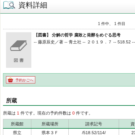
資料詳細
1 件中、 1 件目
【図書】 分解の哲学 腐敗と発酵をめぐる思考
-- 藤原辰史／著 -- 青土社 -- ２０１９．７ -- 518.52 -- 
予約かごへ
所蔵
所蔵は
1
件です。現在の予約件数は
0
件です。
所蔵館
所蔵場所
請求記号
資
県立
県本３Ｆ
/518.52/114/
2