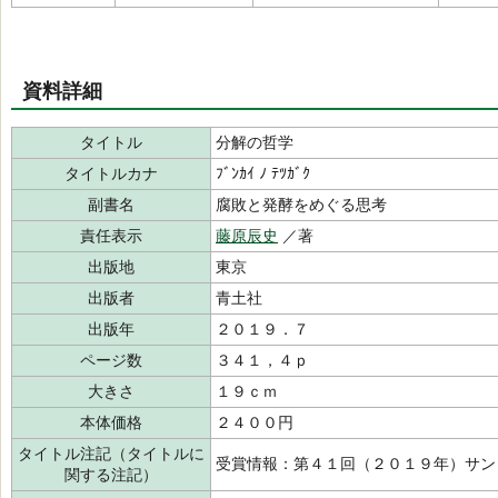
資料詳細
タイトル
分解の哲学
タイトルカナ
ﾌﾞﾝｶｲ ﾉ ﾃﾂｶﾞｸ
副書名
腐敗と発酵をめぐる思考
責任表示
藤原辰史
／著
出版地
東京
出版者
青土社
出版年
２０１９．７
ページ数
３４１，４ｐ
大きさ
１９ｃｍ
本体価格
２４００円
タイトル注記（タイトルに
受賞情報：第４１回（２０１９年）サン
関する注記）