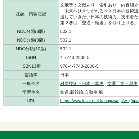
文献等：文献あり 索引あり 内容紹介
「未来へひきつがれるべき日本の技術遺
注記－内容注記
遺していきたい日本の技術力、技術者た
第２巻は「交通・輸送」を取り上げる。
NDC分類(8版)
502.1
NDC分類(9版)
502.1
NDC分類(10版)
502.1
ISBN
4-7743-2806-5
ISBN13桁
978-4-7743-2806-5
言語等
日本
一般件名
科学技術－日本－歴史
,
交通工学－歴史
学習件名
鉄道,新幹線,自動車,船
URL
https://www.klnet.pref.kanagawa.jp/winj/op