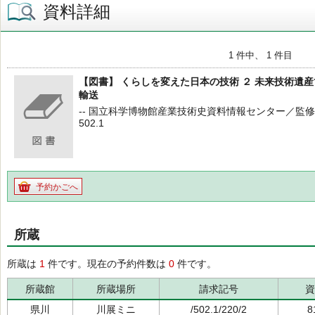
資料詳細
1 件中、 1 件目
【図書】 くらしを変えた日本の技術 ２ 未来技術遺
輸送
-- 国立科学博物館産業技術史資料情報センター／監修 -- くも
502.1
予約かごへ
所蔵
所蔵は
1
件です。現在の予約件数は
0
件です。
所蔵館
所蔵場所
請求記号
資
県川
川展ミニ
/502.1/220/2
8