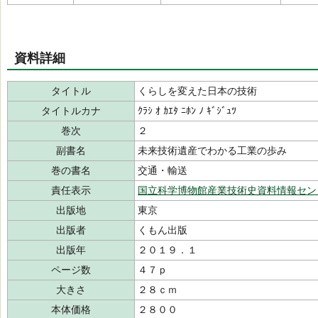
資料詳細
タイトル
くらしを変えた日本の技術
タイトルカナ
ｸﾗｼ ｵ ｶｴﾀ ﾆﾎﾝ ﾉ ｷﾞｼﾞｭﾂ
巻次
２
副書名
未来技術遺産でわかる工業の歩み
巻の書名
交通・輸送
責任表示
国立科学博物館産業技術史資料情報セン
出版地
東京
出版者
くもん出版
出版年
２０１９．１
ページ数
４７ｐ
大きさ
２８ｃｍ
本体価格
２８００