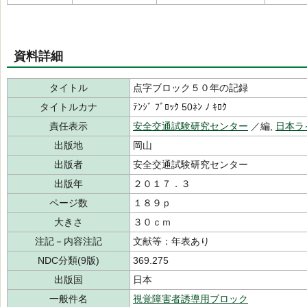
資料詳細
タイトル
点字ブロック５０年の記録
タイトルカナ
ﾃﾝｼﾞ ﾌﾞﾛｯｸ 50ﾈﾝ ﾉ ｷﾛｸ
責任表示
安全交通試験研究センター
／編,
日本ラ
出版地
岡山
出版者
安全交通試験研究センター
出版年
２０１７．３
ページ数
１８９ｐ
大きさ
３０ｃｍ
注記－内容注記
文献等：年表あり
NDC分類(9版)
369.275
出版国
日本
一般件名
視覚障害者誘導用ブロック