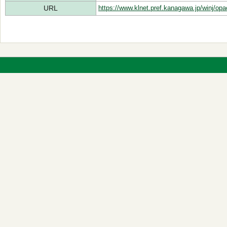
URL
https://www.klnet.pref.kanagawa.jp/winj/op