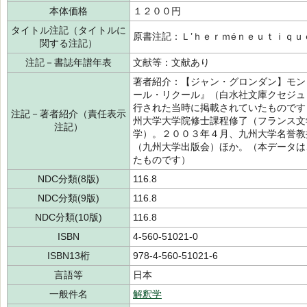
本体価格
１２００円
タイトル注記（タイトルに
原書注記：Ｌ’ｈｅｒｍéｎｅｕｔｉｑｕ
関する注記）
注記－書誌年譜年表
文献等：文献あり
著者紹介：【ジャン・グロンダン】モン
ール・リクール』（白水社文庫クセジュ
行された当時に掲載されていたものです
注記－著者紹介（責任表示
州大学大学院修士課程修了（フランス文
注記）
学）。２００３年４月、九州大学名誉教
（九州大学出版会）ほか。（本データは
たものです）
NDC分類(8版)
116.8
NDC分類(9版)
116.8
NDC分類(10版)
116.8
ISBN
4-560-51021-0
ISBN13桁
978-4-560-51021-6
言語等
日本
一般件名
解釈学