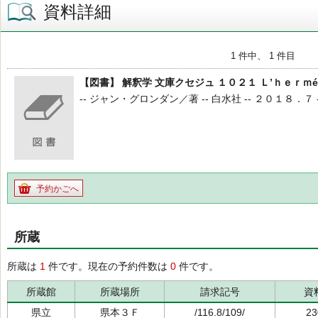
資料詳細
1 件中、 1 件目
【図書】 解釈学 文庫クセジュ １０２１ Ｌ’ｈｅｒｍ
-- ジャン・グロンダン／著 -- 白水社 -- ２０１８．７ -- 11
予約かごへ
所蔵
所蔵は
1
件です。現在の予約件数は
0
件です。
所蔵館
所蔵場所
請求記号
資
県立
県本３Ｆ
/116.8/109/
23