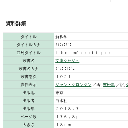
資料詳細
タイトル
解釈学
タイトルカナ
ｶｲｼｬｸｶﾞｸ
並列タイトル
Ｌ’ｈｅｒｍéｎｅｕｔｉｑｕｅ
叢書名
文庫クセジュ
叢書名カナ
ﾌﾞﾝｺ ｸｾｼﾞｭ
叢書巻次
１０２１
責任表示
ジャン・グロンダン
／著,
末松壽
／訳,
出版地
東京
出版者
白水社
出版年
２０１８．７
ページ数
１７６，８ｐ
大きさ
１８ｃｍ