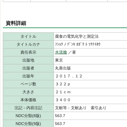
資料詳細
タイトル
腐食の電気化学と測定法
タイトルカナ
ﾌｼｮｸ ﾉ ﾃﾞﾝｷ ｶｶﾞｸ ﾄ ｿｸﾃｲﾎｳ
責任表示
水流徹
／著
出版地
東京
出版者
丸善出版
出版年
２０１７．１２
ページ数
３２２ｐ
大きさ
２１ｃｍ
本体価格
３４００
注記－内容注記
文献等：文献あり 索引あり
NDC分類(8版)
563.7
NDC分類(9版)
563.7