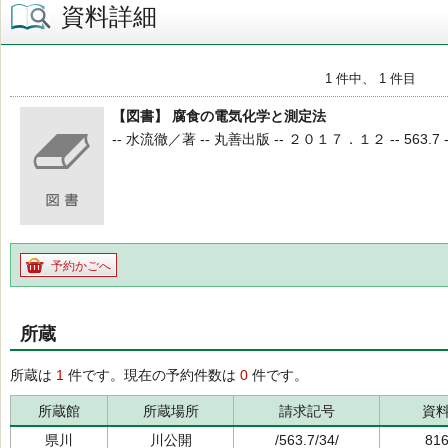
資料詳細
1 件中、 1 件目
【図書】 腐食の電気化学と測定法
-- 水流徹／著 -- 丸善出版 -- ２０１７．１２ -- 563.7 --
予約かごへ
所蔵
所蔵は
1
件です。現在の予約件数は
0
件です。
所蔵館
所蔵場所
請求記号
資
県川
川公開
/563.7/34/
81