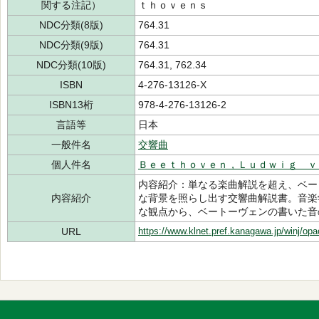
関する注記）
ｔｈｏｖｅｎｓ
NDC分類(8版)
764.31
NDC分類(9版)
764.31
NDC分類(10版)
764.31, 762.34
ISBN
4-276-13126-X
ISBN13桁
978-4-276-13126-2
言語等
日本
一般件名
交響曲
個人件名
Ｂｅｅｔｈｏｖｅｎ，Ｌｕｄｗｉｇ ｖ
内容紹介：単なる楽曲解説を超え、ベー
内容紹介
な背景を照らし出す交響曲解説書。音楽
な観点から、ベートーヴェンの書いた音
URL
https://www.klnet.pref.kanagawa.jp/winj/op