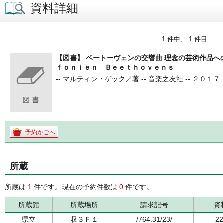
資料詳細
1 件中、 1 件目
【図書】 ベートーヴェンの交響曲 理念の芸術作品へ
ｆｏｎｉｅｎ Ｂｅｅｔｈｏｖｅｎｓ
-- マルティン・ゲック／著 -- 音楽之友社 -- ２０１７．１０ --
予約かごへ
所蔵
所蔵は
1
件です。現在の予約件数は
0
件です。
所蔵館
所蔵場所
請求記号
資
県立
収３Ｆ１
/764.31/23/
22