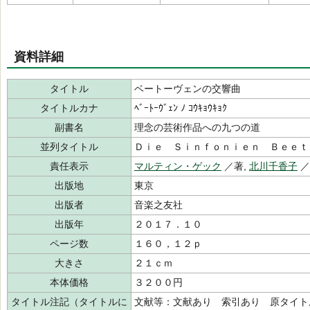
資料詳細
タイトル
ベートーヴェンの交響曲
タイトルカナ
ﾍﾞｰﾄｰｳﾞｪﾝ ﾉ ｺｳｷｮｳｷｮｸ
副書名
理念の芸術作品への九つの道
並列タイトル
Ｄｉｅ Ｓｉｎｆｏｎｉｅｎ Ｂｅｅｔ
責任表示
マルティン・ゲック
／著,
北川千香子
出版地
東京
出版者
音楽之友社
出版年
２０１７．１０
ページ数
１６０，１２ｐ
大きさ
２１ｃｍ
本体価格
３２００円
タイトル注記（タイトルに
文献等：文献あり 索引あり 原タイト