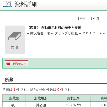
資料詳細
1 件中、 1 件目
【図書】 自動車用材料の歴史と技術
-- 井沢省吾／著 -- グランプリ出版 -- ２０１７．９ -- 537.
予約かごへ
所蔵
所蔵は
1
件です。現在の予約件数は
0
件です。
所蔵館
所蔵場所
請求記号
資
県川
川公開
/537.1/72/
81