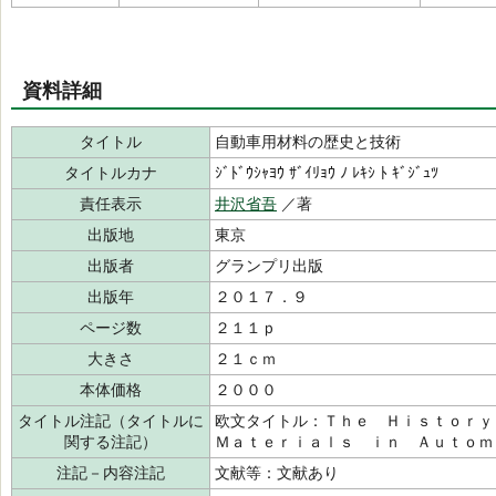
資料詳細
タイトル
自動車用材料の歴史と技術
タイトルカナ
ｼﾞﾄﾞｳｼｬﾖｳ ｻﾞｲﾘｮｳ ﾉ ﾚｷｼ ﾄ ｷﾞｼﾞｭﾂ
責任表示
井沢省吾
／著
出版地
東京
出版者
グランプリ出版
出版年
２０１７．９
ページ数
２１１ｐ
大きさ
２１ｃｍ
本体価格
２０００
タイトル注記（タイトルに
欧文タイトル：Ｔｈｅ Ｈｉｓｔｏｒ
関する注記）
Ｍａｔｅｒｉａｌｓ ｉｎ Ａｕｔｏｍ
注記－内容注記
文献等：文献あり