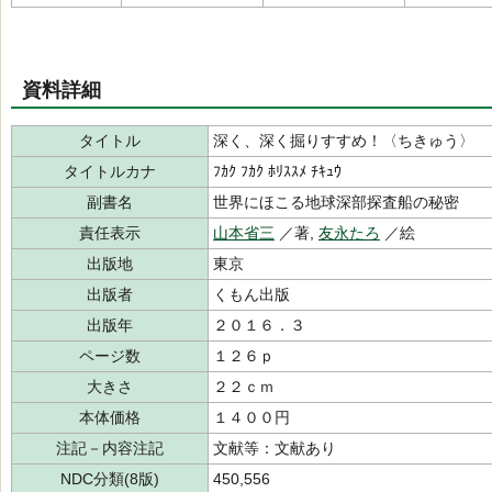
資料詳細
タイトル
深く、深く掘りすすめ！〈ちきゅう〉
タイトルカナ
ﾌｶｸ ﾌｶｸ ﾎﾘｽｽﾒ ﾁｷｭｳ
副書名
世界にほこる地球深部探査船の秘密
責任表示
山本省三
／著,
友永たろ
／絵
出版地
東京
出版者
くもん出版
出版年
２０１６．３
ページ数
１２６ｐ
大きさ
２２ｃｍ
本体価格
１４００円
注記－内容注記
文献等：文献あり
NDC分類(8版)
450,556