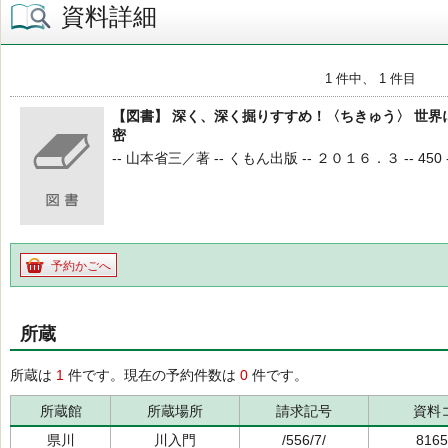
資料詳細
1 件中、 1 件目
【図書】 深く、深く掘りすすめ！〈ちきゅう〉 世
密
-- 山本省三／著 -- くもん出版 -- ２０１６．３ -- 450 -
予約かごへ
所蔵
所蔵は
1
件です。現在の予約件数は
0
件です。
所蔵館
所蔵場所
請求記号
資料
県川
川入門
/556/7/
8165