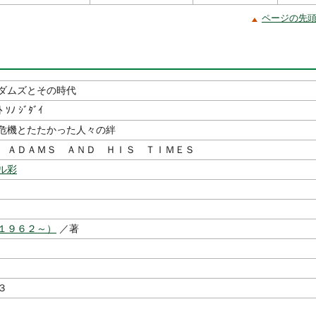
ページの先
ダムズとその時代
ﾄ ｿﾉ ｼﾞﾀﾞｲ
危機とたたかった人々の絆
 ＡＤＡＭＳ ＡＮＤ ＨＩＳ ＴＩＭＥＳ
ル彩
１９６２～）
／著
３