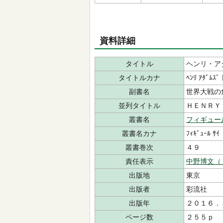
資料詳細
タイトル
ヘンリ・ア
タイトルカナ
ﾍﾝﾘ ｱﾀﾞﾑｽﾞ 
副書名
世界大戦の
並列タイトル
ＨＥＮＲＹ
叢書名
フィギュー
叢書名カナ
ﾌｨｷﾞｭｰﾙ ｻｲ
叢書巻次
４９
責任表示
中野博文（
出版地
東京
出版者
彩流社
出版年
２０１６．
ページ数
２５５ｐ