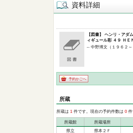
資料詳細
【図書】 ヘンリ・アダ
ィギュール彩 ４９ Ｈ
-- 中野博文（１９６２～）／著
予約かごへ
所蔵
所蔵は
1
件です。現在の予約件数は
0
件
所蔵館
所蔵場所
県立
県本２Ｆ