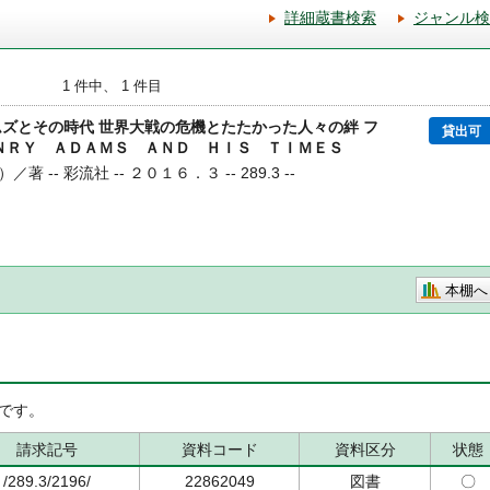
詳細蔵書検索
ジャンル検
1 件中、 1 件目
ムズとその時代 世界大戦の危機とたたかった人々の絆 フ
貸出可
ＥＮＲＹ ＡＤＡＭＳ ＡＮＤ ＨＩＳ ＴＩＭＥＳ
 -- 彩流社 -- ２０１６．３ -- 289.3 --
本棚へ
です。
請求記号
資料コード
資料区分
状態
/289.3/2196/
22862049
図書
〇