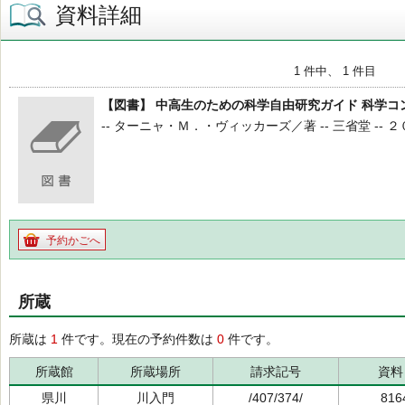
資料詳細
1 件中、 1 件目
【図書】 中高生のための科学自由研究ガイド 科学
-- ターニャ・Ｍ．・ヴィッカーズ／著 -- 三省堂 -- ２０
予約かごへ
所蔵
所蔵は
1
件です。現在の予約件数は
0
件です。
所蔵館
所蔵場所
請求記号
資料
県川
川入門
/407/374/
816