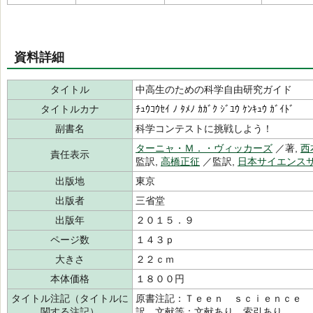
資料詳細
タイトル
中高生のための科学自由研究ガイド
タイトルカナ
ﾁｭｳｺｳｾｲ ﾉ ﾀﾒﾉ ｶｶﾞｸ ｼﾞﾕｳ ｹﾝｷｭｳ ｶﾞｲﾄﾞ
副書名
科学コンテストに挑戦しよう！
ターニャ・Ｍ．・ヴィッカーズ
／著,
西
責任表示
監訳,
高橋正征
／監訳,
日本サイエンス
出版地
東京
出版者
三省堂
出版年
２０１５．９
ページ数
１４３ｐ
大きさ
２２ｃｍ
本体価格
１８００円
タイトル注記（タイトルに
原書注記：Ｔｅｅｎ ｓｃｉｅｎｃｅ 
関する注記）
訳 文献等：文献あり 索引あり