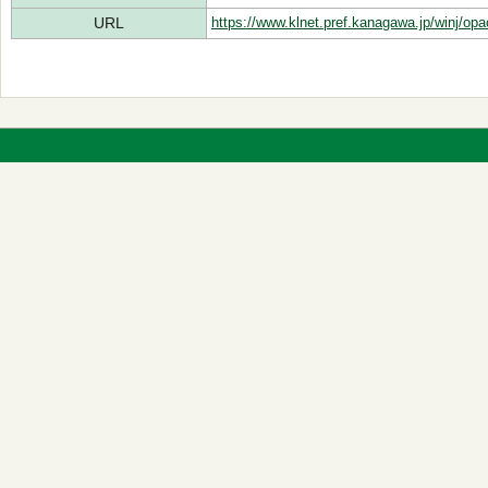
URL
https://www.klnet.pref.kanagawa.jp/winj/op