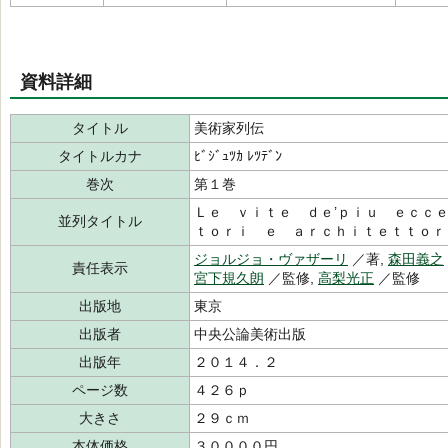
資料詳細
タイトル
美術家列伝
タイトルカナ
ﾋﾞｼﾞｭﾂｶ ﾚﾂﾃﾞﾝ
巻次
第１巻
Ｌｅ ｖｉｔｅ ｄｅ’ｐｉｕ ｅｃｃ
並列タイトル
ｔｏｒｉ ｅ ａｒｃｈｉｔｅｔｔｏｒ
ジョルジョ・ヴァザーリ
／著,
森田義之
責任表示
宮下規久朗
／監修,
高梨光正
／監修
出版地
東京
出版者
中央公論美術出版
出版年
２０１４．２
ページ数
４２６ｐ
大きさ
２９ｃｍ
本体価格
３００００円