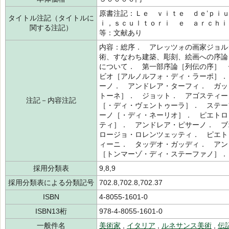
原書注記：Ｌｅ ｖｉｔｅ ｄｅ’ｐｉ
タイトル注記（タイトルに
ｉ，ｓｃｕｌｔｏｒｉ ｅ ａｒｃｈｉ
関する注記）
等：文献あり
内容：総序． アレッツォの画家ジョル
術、すなわち建築、彫刻、絵画への序論
について． 第一部序論［列伝の序］ 
ビオ［アルノルフォ・ディ・ラーポ］．
ーノ． アンドレア・ターフィ． ガッ
トーネ］． ジョット． アゴスティー
注記－内容注記
［・ディ・ヴェントゥーラ］． ステー
ーノ［・ディ・ネーリオ］． ピエトロ
ティ］． アンドレア・ピサーノ． ブ
ロージョ・ロレンツェッティ． ピエト
ィーニ． タッデオ・ガッディ． アン
［トンマーゾ・ディ・ステーファノ］．
採用分類表
9,8,9
採用分類表による分類記号
702.8,702.8,702.37
ISBN
4-8055-1601-0
ISBN13桁
978-4-8055-1601-0
一般件名
美術家
,
イタリア
,
ルネサンス美術
,
伝