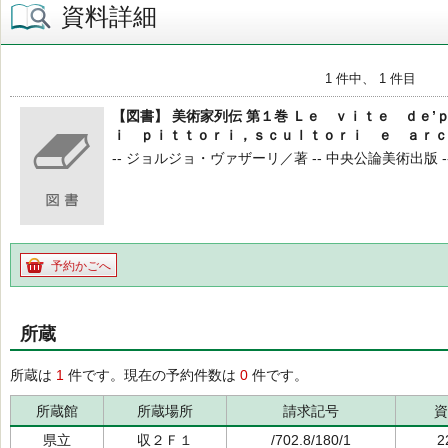
資料詳細
1 件中、 1 件目
【図書】 美術家列伝 第１巻 Ｌｅ ｖｉｔｅ ｄｅ
ｉ ｐｉｔｔｏｒｉ，ｓｃｕｌｔｏｒｉ ｅ ａｒｃ
-- ジョルジョ・ヴァザーリ／著 -- 中央公論美術出版 -- 
予約かごへ
所蔵
所蔵は
1
件です。現在の予約件数は
0
件です。
所蔵館
所蔵場所
請求記号
資
県立
収２Ｆ１
/702.8/180/1
2