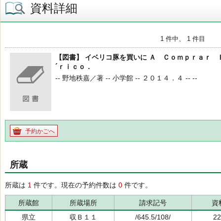
資料詳細
1 件中、 1 件目
【図書】 イベリコ豚を買いに Ａ Ｃｏｍｐｒａｒ
´ｒｉｃｏ．
-- 野地秩嘉／著 -- 小学館 -- ２０１４．４ -- --
予約かごへ
所蔵
所蔵は
1
件です。現在の予約件数は
0
件です。
所蔵館
所蔵場所
請求記号
資
県立
収Ｂ１１
/645.5/108/
22