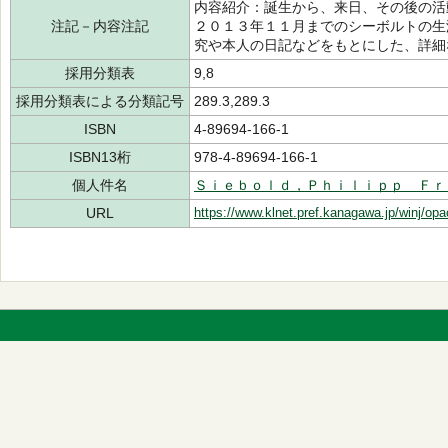
内容紹介：誕生から、来日、その後の活
注記－内容注記
２０１３年１１月までのシーボルトの生
究や本人の日記などをもとにした、詳細
採用分類表
9,8
採用分類表による分類記号
289.3,289.3
ISBN
4-89694-166-1
ISBN13桁
978-4-89694-166-1
個人件名
Ｓｉｅｂｏｌｄ，Ｐｈｉｌｉｐｐ Ｆｒ
URL
https://www.klnet.pref.kanagawa.jp/winj/op