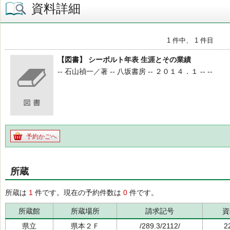
資料詳細
1 件中、 1 件目
【図書】 シーボルト年表 生涯とその業績
-- 石山禎一／著 -- 八坂書房 -- ２０１４．１ -- --
予約かごへ
所蔵
所蔵は
1
件です。現在の予約件数は
0
件です。
所蔵館
所蔵場所
請求記号
資
県立
県本２Ｆ
/289.3/2112/
2