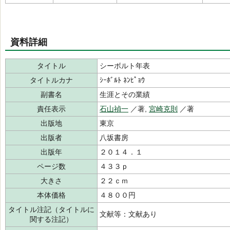
資料詳細
タイトル
シーボルト年表
タイトルカナ
ｼｰﾎﾞﾙﾄ ﾈﾝﾋﾟｮｳ
副書名
生涯とその業績
責任表示
石山禎一
／著,
宮崎克則
／著
出版地
東京
出版者
八坂書房
出版年
２０１４．１
ページ数
４３３ｐ
大きさ
２２ｃｍ
本体価格
４８００円
タイトル注記（タイトルに
文献等：文献あり
関する注記）