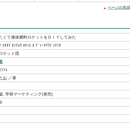
ページの先
たくて液体燃料ロケットをＤＩＹしてみた
ﾃ ｴｷﾀｲ ﾈﾝﾘｮｳ ﾛｹｯﾄ ｵ ﾃﾞｨｰｱｲﾜｲ ｼﾃﾐﾀ
ロケット団
書
ｾﾝｼｮ
とお
／著
版, 学研マーケティング(発売)
９