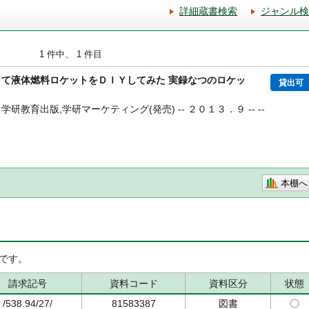
詳細蔵書検索
ジャンル検
1 件中、 1 件目
くて液体燃料ロケットをＤＩＹしてみた 実録なつのロケッ
貸出可
 学研教育出版,学研マーケティング(発売) -- ２０１３．９ -- --
本棚へ
です。
請求記号
資料コード
資料区分
状態
/538.94/27/
81583387
図書
〇