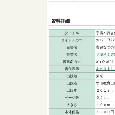
資料詳細
タイトル
宇宙へ行き
タイトルカナ
ｳﾁｭｳ ｴ ｲｷﾀｸ
副書名
実録なつの
叢書名
学研科学選
叢書名カナ
ｶﾞｯｹﾝ ｶｶﾞｸ 
責任表示
あさりよし
出版地
東京
出版者
学研教育出
出版年
２０１３．
ページ数
２２１ｐ
大きさ
１９ｃｍ
本体価格
１３００円