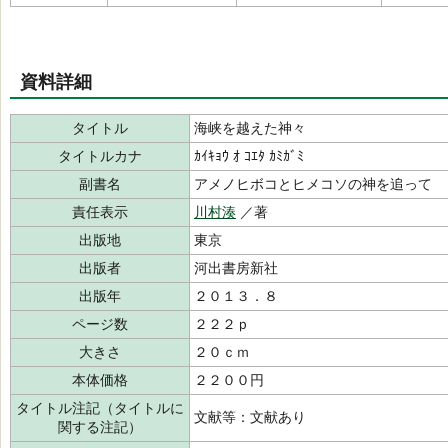
資料詳細
タイトル
海峡を越えた神々
タイトルカナ
ｶｲｷｮｳ ｵ ｺｴﾀ ｶﾐｶﾞﾐ
副書名
アメノヒボコとヒメコソの神を追って
責任表示
川村湊
／著
出版地
東京
出版者
河出書房新社
出版年
２０１３．８
ページ数
２２２ｐ
大きさ
２０ｃｍ
本体価格
２２００円
タイトル注記（タイトルに
文献等：文献あり
関する注記）