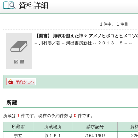
資料詳細
1 件中、 1 件目
【図書】 海峡を越えた神々 アメノヒボコとヒメコソ
-- 川村湊／著 -- 河出書房新社 -- ２０１３．８ -- --
予約かごへ
所蔵
所蔵は
1
件です。現在の予約件数は
0
件です。
所蔵館
所蔵場所
請求記号
資
県立
収１Ｆ１
/164.1/61/
22