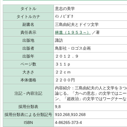
タイトル
意志の美学
タイトルカナ
ｲｼ ﾉ ﾋﾞｶﾞｸ
副書名
三島由紀夫とドイツ文学
責任表示
林進（１９５３～）
／著
出版地
諏訪
出版者
鳥影社・ロゴス企画
出版年
２０１２．９
ページ数
３１１ｐ
大きさ
２２ｃｍ
本体価格
２２００円
内容紹介：三島由紀夫の人と文学を３つ
注記－内容注記
論じる。「力への意志」の文学ではニー
ン、「超政治」の文学ではワーグナーな
採用分類表
9,8
採用分類表による分類記号
910.268,910.268
ISBN
4-86265-373-4