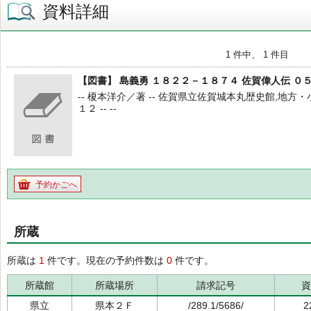
資料詳細
1 件中、 1 件目
【図書】 島義勇 １８２２－１８７４ 佐賀偉人伝 ０
-- 榎本洋介／著 -- 佐賀県立佐賀城本丸歴史館,地方・
１２ -- --
予約かごへ
所蔵
所蔵は
1
件です。現在の予約件数は
0
件です。
所蔵館
所蔵場所
請求記号
資
県立
県本２Ｆ
/289.1/5686/
2