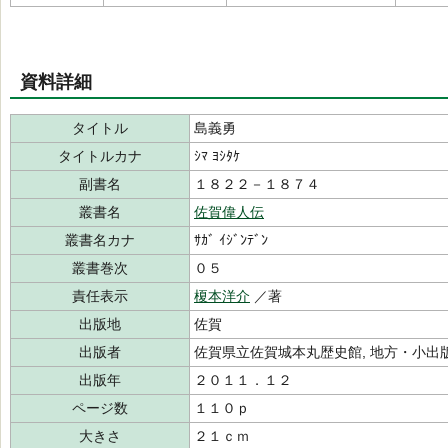
資料詳細
タイトル
島義勇
タイトルカナ
ｼﾏ ﾖｼﾀｹ
副書名
１８２２－１８７４
叢書名
佐賀偉人伝
叢書名カナ
ｻｶﾞ ｲｼﾞﾝﾃﾞﾝ
叢書巻次
０５
責任表示
榎本洋介
／著
出版地
佐賀
出版者
佐賀県立佐賀城本丸歴史館, 地方・小出
出版年
２０１１．１２
ページ数
１１０ｐ
大きさ
２１ｃｍ