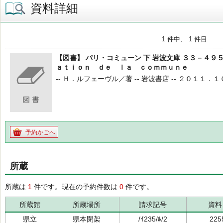
資料詳細
1 件中、 1 件目
【図書】 パリ・コミューン 下 岩波文庫 ３３－４９
ａｔｉｏｎ ｄｅ ｌａ ｃｏｍｍｕｎｅ
-- Ｈ．ルフェーヴル／著 -- 岩波書店 -- ２０１１．１０ -
予約かごへ
所蔵
所蔵は
1
件です。現在の予約件数は
0
件です。
所蔵館
所蔵場所
請求記号
資料
県立
県本閉架
/ｲ235/ﾙ/2
225