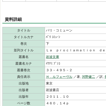
資料詳細
タイトル
パリ・コミューン
タイトルカナ
ﾊﾟﾘ ｺﾐｭｰﾝ
巻次
下
並列タイトル
Ｌａ ｐｒｏｃｌａｍａｔｉｏｎ ｄｅ
叢書名
岩波文庫
叢書名カナ
ｲﾜﾅﾐ ﾌﾞﾝｺ
叢書巻次
３３－４９５－２
責任表示
Ｈ．ルフェーヴル
／著,
河野健二
／訳,
出版地
東京
出版者
岩波書店
出版年
２０１１．１０
ページ数
４６０，１４ｐ