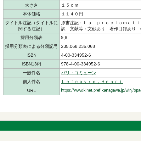
大きさ
１５ｃｍ
本体価格
１１４０円
タイトル注記（タイトルに
原書注記：Ｌａ ｐｒｏｃｌａｍａｔｉ
関する注記）
訳 文献等：文献あり 著作目録あり 
採用分類表
9,8
採用分類表による分類記号
235.068,235.068
ISBN
4-00-334952-6
ISBN13桁
978-4-00-334952-6
一般件名
パリ・コミューン
個人件名
Ｌｅｆｅｂｖｒｅ，Ｈｅｎｒｉ
URL
https://www.klnet.pref.kanagawa.jp/winj/op