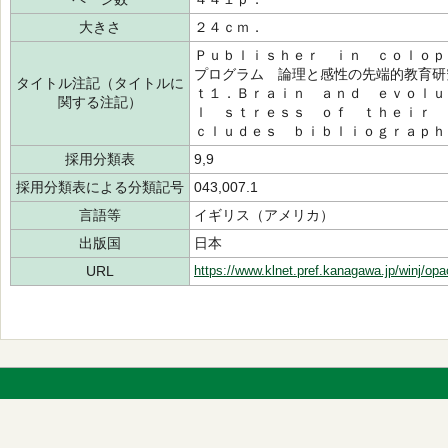
大きさ
２４ｃｍ．
Ｐｕｂｌｉｓｈｅｒ ｉｎ ｃｏｌｏｐ
プログラム 論理と感性の先端的教育研
タイトル注記（タイトルに
ｔ１．Ｂｒａｉｎ ａｎｄ ｅｖｏｌｕ
関する注記）
ｌ ｓｔｒｅｓｓ ｏｆ ｔｈｅｉｒ 
ｃｌｕｄｅｓ ｂｉｂｌｉｏｇｒａｐｈ
採用分類表
9,9
採用分類表による分類記号
043,007.1
言語等
イギリス（アメリカ）
出版国
日本
URL
https://www.klnet.pref.kanagawa.jp/winj/op