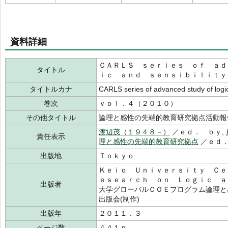
資料詳細
ＣＡＲＬＳ ｓｅｒｉｅｓ ｏｆ ａｄ
タイトル
ｉｃ ａｎｄ ｓｅｎｓｉｂｉｌｉｔｙ
タイトルカナ
CARLS series of advanced study of logic
巻次
ｖｏｌ．４（２０１０）
その他タイトル
論理と感性の先端的教育研究拠点活動報
渡辺茂（１９４８－）
／ｅｄ． ｂｙ,
責任表示
理と感性の先端的教育研究拠点
／ｅｄ
出版地
Ｔｏｋｙｏ
Ｋｅｉｏ Ｕｎｉｖｅｒｓｉｔｙ Ｃｅ
ｅｓｅａｒｃｈ ｏｎ Ｌｏｇｉｃ ａ
出版者
大学グローバルＣＯＥプログラム論理と
出版会(制作)
出版年
２０１１．３
ページ数
４４１ｐ．