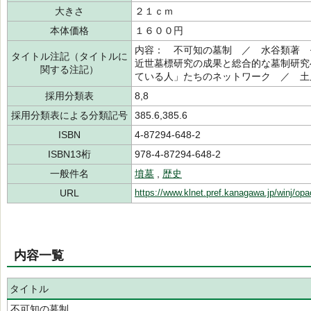
大きさ
２１ｃｍ
本体価格
１６００円
内容： 不可知の墓制 ／ 水谷類著
タイトル注記（タイトルに
近世墓標研究の成果と総合的な墓制研究
関する注記）
ている人」たちのネットワーク ／ 土
採用分類表
8,8
採用分類表による分類記号
385.6,385.6
ISBN
4-87294-648-2
ISBN13桁
978-4-87294-648-2
一般件名
墳墓
,
歴史
URL
https://www.klnet.pref.kanagawa.jp/winj/op
内容一覧
タイトル
不可知の墓制