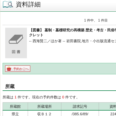
資料詳細
1 件中、 1 件目
【図書】 墓制・墓標研究の再構築 歴史・考古・民俗
クレット
-- 西海賢二／ほか著 -- 岩田書院,地方・小出版流通センタ
予約かごへ
所蔵
所蔵は
1
件です。現在の予約件数は
0
件です。
所蔵館
所蔵場所
請求記号
資
県立
収Ｂ１２
/385.6/89/
22