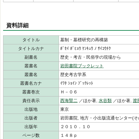
資料詳細
タイトル
墓制・墓標研究の再構築
タイトルカナ
ﾎﾞｾｲ ﾎﾞﾋｮｳ ｹﾝｷｭｳ ﾉ ｻｲｺｳﾁｸ
副書名
歴史・考古・民俗学の現場から
叢書名
岩田書院ブックレット
叢書名
歴史考古学系
叢書名カナ
ｲﾜﾀ ｼｮｲﾝ ﾌﾞｯｸﾚｯﾄ
叢書巻次
Ｈ－０６
責任表示
西海賢二
／ほか著,
水谷類
／ほか著,
渡
出版地
東京
出版者
岩田書院, 地方・小出版流通センター(そ
出版年
２０１０．１０
ページ数
１４８ｐ