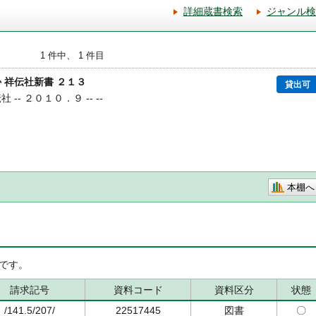
詳細蔵書検索
ジャンル検
1 件中、 1 件目
 祥伝社新書 ２１３
貸出可
 -- ２０１０．９ -- --
本棚へ
です。
請求記号
資料コード
資料区分
状態
/141.5/207/
22517445
図書
〇