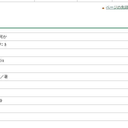
ページの先
何か
ﾅﾆ ｶ
ﾝｼｮ
／著
９