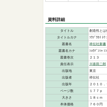
資料詳細
タイトル
創造性とは
タイトルカナ
ｿｳｿﾞｳｾｲ ﾄﾜ 
叢書名
祥伝社新書
叢書名カナ
ｼｮｳﾃﾞﾝｼｬ ｼ
叢書巻次
２１３
責任表示
川喜田二郎
出版地
東京
出版者
祥伝社
出版年
２０１０．
ページ数
１７７ｐ
大きさ
１８ｃｍ
本体価格
７６０円