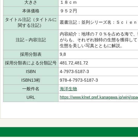
大きさ
１８ｃｍ
本体価格
９５２円
タイトル注記（タイトルに
叢書注記：並列シリーズ名：Ｓｃｉｅｎ
関する注記）
内容紹介：地球の７０％を占める海で、
注記－内容注記
がらも、それぞれ独特の生態を獲得して
生態を美しい写真とともに解説。
採用分類表
9,8
採用分類表による分類記号
481.72,481.72
ISBN
4-7973-5187-3
ISBN13桁
978-4-7973-5187-3
一般件名
海洋生物
URL
https://www.klnet.pref.kanagawa.jp/winj/op