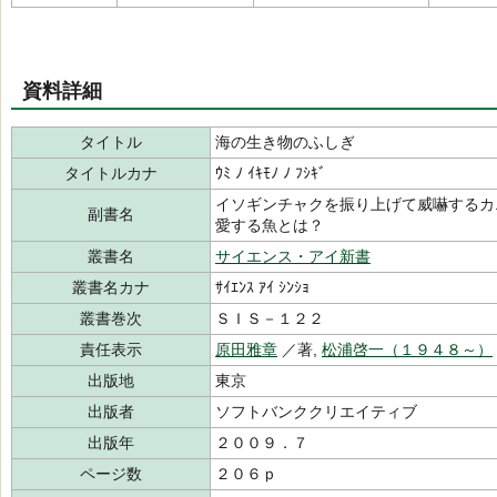
資料詳細
タイトル
海の生き物のふしぎ
タイトルカナ
ｳﾐ ﾉ ｲｷﾓﾉ ﾉ ﾌｼｷﾞ
イソギンチャクを振り上げて威嚇するカ
副書名
愛する魚とは？
叢書名
サイエンス・アイ新書
叢書名カナ
ｻｲｴﾝｽ ｱｲ ｼﾝｼｮ
叢書巻次
ＳＩＳ－１２２
責任表示
原田雅章
／著,
松浦啓一（１９４８～）
出版地
東京
出版者
ソフトバンククリエイティブ
出版年
２００９．７
ページ数
２０６ｐ