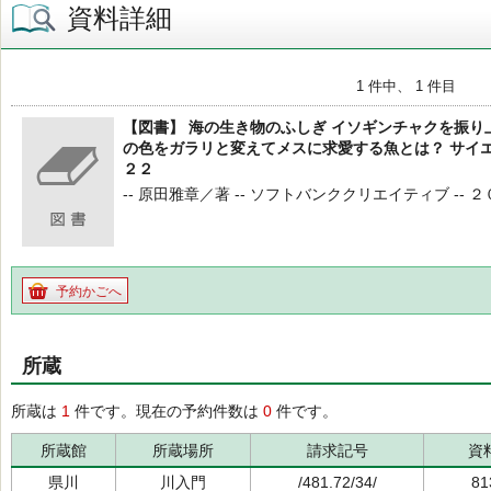
資料詳細
1 件中、 1 件目
【図書】 海の生き物のふしぎ イソギンチャクを振
の色をガラリと変えてメスに求愛する魚とは？ サイ
２２
-- 原田雅章／著 -- ソフトバンククリエイティブ -- ２０
予約かごへ
所蔵
所蔵は
1
件です。現在の予約件数は
0
件です。
所蔵館
所蔵場所
請求記号
資
県川
川入門
/481.72/34/
81