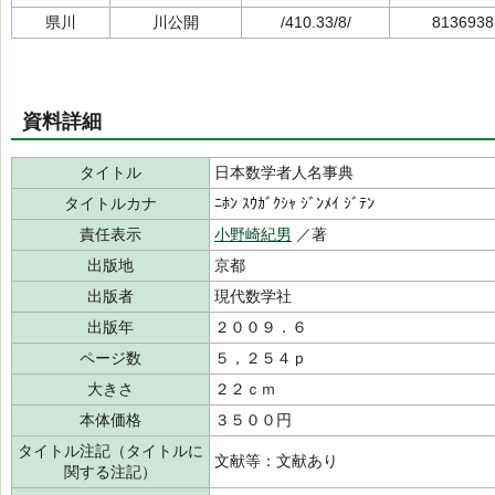
県川
川公開
/410.33/8/
8136938
資料詳細
タイトル
日本数学者人名事典
タイトルカナ
ﾆﾎﾝ ｽｳｶﾞｸｼｬ ｼﾞﾝﾒｲ ｼﾞﾃﾝ
責任表示
小野崎紀男
／著
出版地
京都
出版者
現代数学社
出版年
２００９．６
ページ数
５，２５４ｐ
大きさ
２２ｃｍ
本体価格
３５００円
タイトル注記（タイトルに
文献等：文献あり
関する注記）