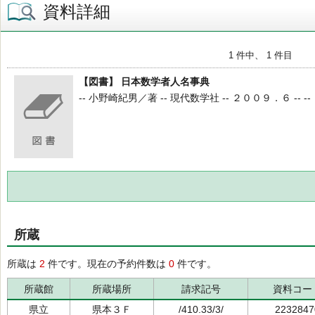
資料詳細
1 件中、 1 件目
【図書】 日本数学者人名事典
-- 小野崎紀男／著 -- 現代数学社 -- ２００９．６ -- --
所蔵
所蔵は
2
件です。現在の予約件数は
0
件です。
所蔵館
所蔵場所
請求記号
資料コー
県立
県本３Ｆ
/410.33/3/
2232847