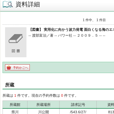
資料詳細
1 件中、 1 件目
【図書】 実用化に向かう波力発電 面白くなる海のエ
-- 渡部富治／著 -- パワー社 -- ２００９．５ -- --
予約かごへ
所蔵
所蔵は
1
件です。現在の予約件数は
0
件です。
所蔵館
所蔵場所
請求記号
資
県川
川公開
/543.6/27/
81