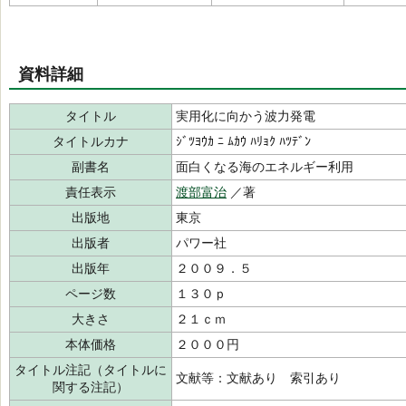
資料詳細
タイトル
実用化に向かう波力発電
タイトルカナ
ｼﾞﾂﾖｳｶ ﾆ ﾑｶｳ ﾊﾘｮｸ ﾊﾂﾃﾞﾝ
副書名
面白くなる海のエネルギー利用
責任表示
渡部富治
／著
出版地
東京
出版者
パワー社
出版年
２００９．５
ページ数
１３０ｐ
大きさ
２１ｃｍ
本体価格
２０００円
タイトル注記（タイトルに
文献等：文献あり 索引あり
関する注記）