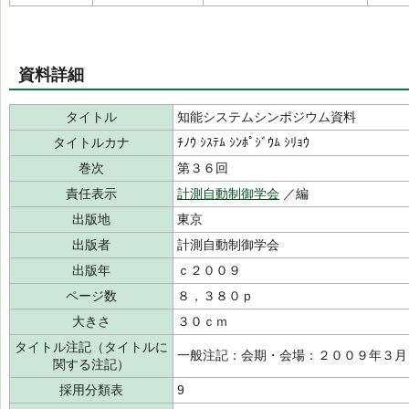
資料詳細
タイトル
知能システムシンポジウム資料
タイトルカナ
ﾁﾉｳ ｼｽﾃﾑ ｼﾝﾎﾟｼﾞｳﾑ ｼﾘｮｳ
巻次
第３６回
責任表示
計測自動制御学会
／編
出版地
東京
出版者
計測自動制御学会
出版年
ｃ２００９
ページ数
８，３８０ｐ
大きさ
３０ｃｍ
タイトル注記（タイトルに
一般注記：会期・会場：２００９年３月
関する注記）
採用分類表
9