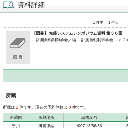
資料詳細
1 件中、 1 件目
【図書】 知能システムシンポジウム資料 第３６回
-- 計測自動制御学会／編 -- 計測自動制御学会 -- ｃ２００
所蔵
所蔵は
1
件です。現在の予約件数は
0
件です。
所蔵館
所蔵場所
請求記号
県川
川書凍結
/007.13/56/36