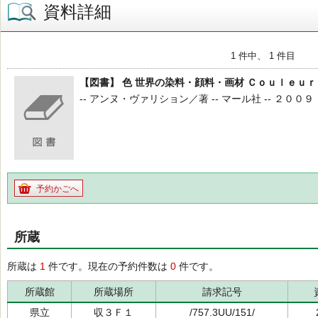
資料詳細
1 件中、 1 件目
【図書】 色 世界の染料・顔料・画材 Ｃｏｕｌｅｕｒ
-- アンヌ・ヴァリション／著 -- マール社 -- ２００９．３
予約かごへ
所蔵
所蔵は
1
件です。現在の予約件数は
0
件です。
所蔵館
所蔵場所
請求記号
県立
収３Ｆ１
/757.3UU/151/