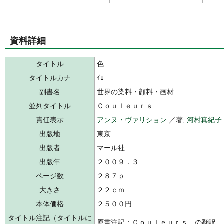
資料詳細
タイトル
色
タイトルカナ
ｲﾛ
副書名
世界の染料・顔料・画材
並列タイトル
Ｃｏｕｌｅｕｒｓ
責任表示
アンヌ・ヴァリション
／著,
河村真紀子
出版地
東京
出版者
マール社
出版年
２００９．３
ページ数
２８７ｐ
大きさ
２２ｃｍ
本体価格
２５００円
タイトル注記（タイトルに
原書注記：Ｃｏｕｌｅｕｒｓ．の翻訳