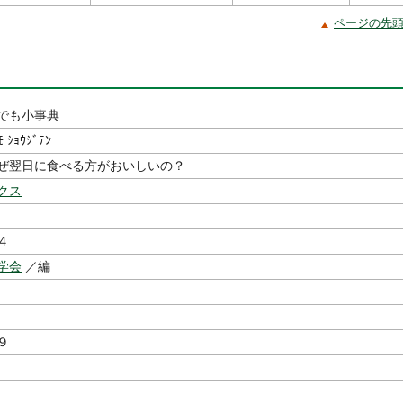
ページの先
でも小事典
ﾓ ｼｮｳｼﾞﾃﾝ
ぜ翌日に食べる方がおいしいの？
クス
４
学会
／編
９