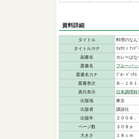
資料詳細
タイトル
料理のなん
タイトルカナ
ﾘｮｳﾘ ﾉ ﾅﾝﾃﾞ
副書名
カレーはな
叢書名
ブルーバッ
叢書名カナ
ﾌﾞﾙｰ ﾊﾞｯｸｽ
叢書巻次
Ｂ－１６１
責任表示
日本調理科
出版地
東京
出版者
講談社
出版年
２００８．
ページ数
３０８ｐ
大きさ
１８ｃｍ