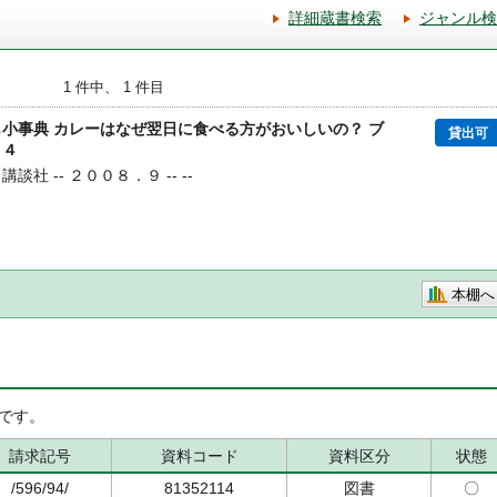
詳細蔵書検索
ジャンル検
1 件中、 1 件目
も小事典 カレーはなぜ翌日に食べる方がおいしいの？ ブ
貸出可
１４
講談社 -- ２００８．９ -- --
本棚へ
です。
請求記号
資料コード
資料区分
状態
/596/94/
81352114
図書
〇