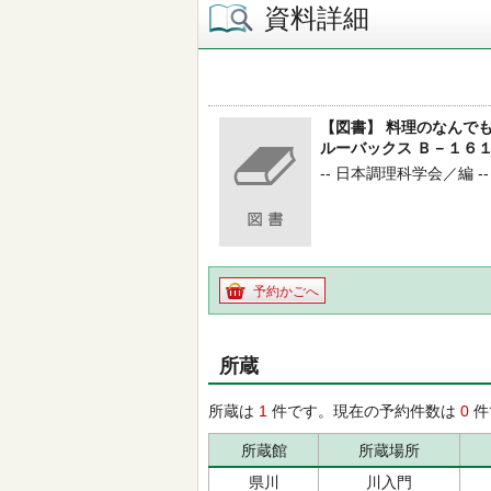
資料詳細
【図書】 料理のなんで
ルーバックス Ｂ－１６
-- 日本調理科学会／編 -- 
予約かごへ
所蔵
所蔵は
1
件です。現在の予約件数は
0
件
所蔵館
所蔵場所
県川
川入門