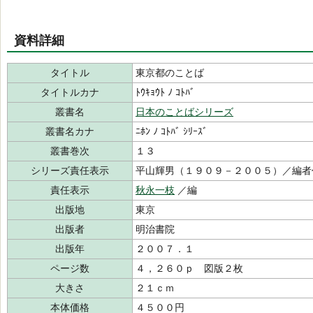
資料詳細
タイトル
東京都のことば
タイトルカナ
ﾄｳｷｮｳﾄ ﾉ ｺﾄﾊﾞ
叢書名
日本のことばシリーズ
叢書名カナ
ﾆﾎﾝ ﾉ ｺﾄﾊﾞ ｼﾘｰｽﾞ
叢書巻次
１３
シリーズ責任表示
平山輝男（１９０９－２００５）／編者
責任表示
秋永一枝
／編
出版地
東京
出版者
明治書院
出版年
２００７．１
ページ数
４，２６０ｐ 図版２枚
大きさ
２１ｃｍ
本体価格
４５００円