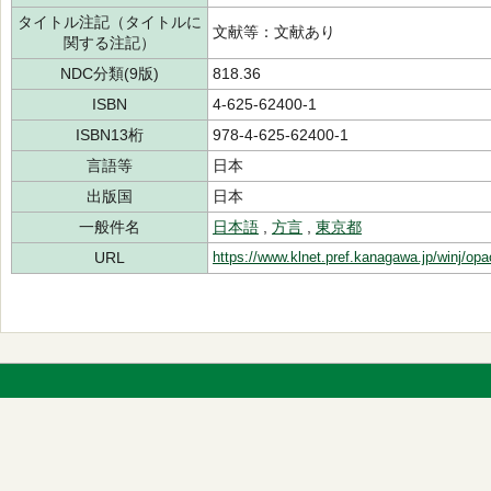
タイトル注記（タイトルに
文献等：文献あり
関する注記）
NDC分類(9版)
818.36
ISBN
4-625-62400-1
ISBN13桁
978-4-625-62400-1
言語等
日本
出版国
日本
一般件名
日本語
,
方言
,
東京都
URL
https://www.klnet.pref.kanagawa.jp/winj/op