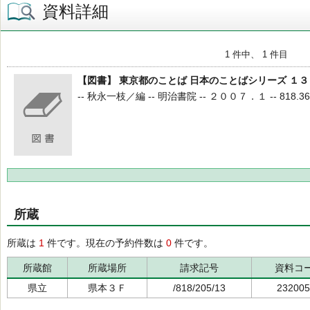
資料詳細
1 件中、 1 件目
【図書】 東京都のことば 日本のことばシリーズ １３
-- 秋永一枝／編 -- 明治書院 -- ２００７．１ -- 818.36 
所蔵
所蔵は
1
件です。現在の予約件数は
0
件です。
所蔵館
所蔵場所
請求記号
資料コ
県立
県本３Ｆ
/818/205/13
232005