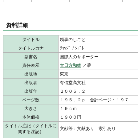
資料詳細
タイトル
領事のしごと
タイトルカナ
ﾘｮｳｼﾞ ﾉ ｼｺﾞﾄ
副書名
国際人のサポーター
責任表示
大日方和雄
／著
出版地
東京
出版者
有信堂高文社
出版年
２００５．２
ページ数
１９５，２ｐ 合計ページ：１９７
大きさ
１９ｃｍ
本体価格
１９００円
タイトル注記（タイトルに
文献等：文献あり 索引あり
関する注記）