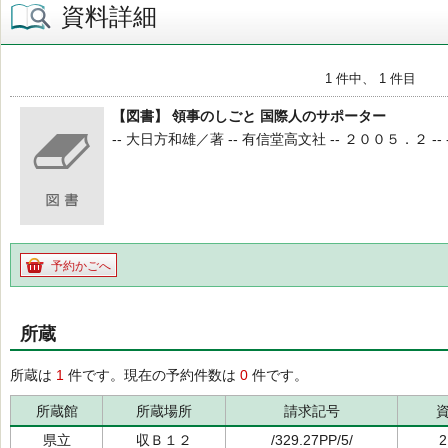
資料詳細
1 件中、 1 件目
【図書】 領事のしごと 国際人のサポーター
-- 大日方和雄／著 -- 有信堂高文社 -- ２００５．２ -- -
予約かごへ
所蔵
所蔵は
1
件です。現在の予約件数は
0
件です。
所蔵館
所蔵場所
請求記号
県立
収Ｂ１２
/329.27PP/5/
2