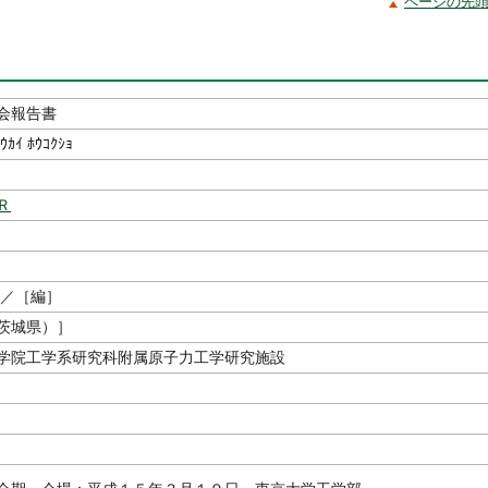
ページの先
会報告書
ｳｶｲ ﾎｳｺｸｼｮ
Ｒ
／［編］
茨城県）］
学院工学系研究科附属原子力工学研究施設