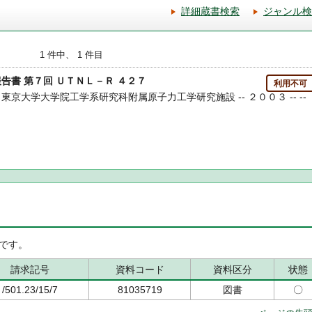
詳細蔵書検索
ジャンル検
1 件中、 1 件目
告書 第７回 ＵＴＮＬ－Ｒ ４２７
利用不可
- 東京大学大学院工学系研究科附属原子力工学研究施設 -- ２００３ -- --
です。
請求記号
資料コード
資料区分
状態
/501.23/15/7
81035719
図書
〇