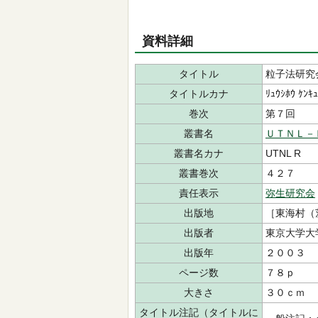
資料詳細
タイトル
粒子法研究
タイトルカナ
ﾘｭｳｼﾎｳ ｹﾝｷｭ
巻次
第７回
叢書名
ＵＴＮＬ－
叢書名カナ
UTNL R
叢書巻次
４２７
責任表示
弥生研究会
出版地
［東海村（
出版者
東京大学大
出版年
２００３
ページ数
７８ｐ
大きさ
３０ｃｍ
タイトル注記（タイトルに