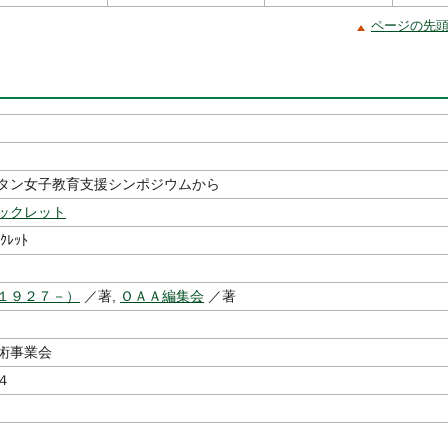
ページの先
タン女子教育支援シンポジウムから
ックレット
ｯｸﾚｯﾄ
１９２７－）
／著,
ＯＡＡ編集会
／著
学術事業会
４