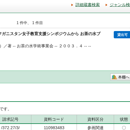
詳細蔵書検索
ジャンル検
1 件中、 1 件目
アフガニスタン女子教育支援シンポジウムから お茶の水ブ
貸出可
／著 -- お茶の水学術事業会 -- ２００３．４ -- --
本棚へ
です。
請求記号
資料コード
資料区分
状態
/372.27/3/
110983483
参画関連
〇