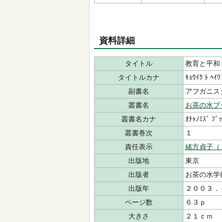
資料詳細
タイトル
教育と平和
タイトルカナ
ｷｮｳｲｸ ﾄ ﾍｲﾜ
副書名
アフガニス
叢書名
お茶の水ブ
叢書名カナ
ｵﾁｬﾉﾐｽﾞ ﾌﾞ
叢書巻次
１
責任表示
緒方貞子（
出版地
東京
出版者
お茶の水
出版年
２００３．
ページ数
６３ｐ
大きさ
２１ｃｍ