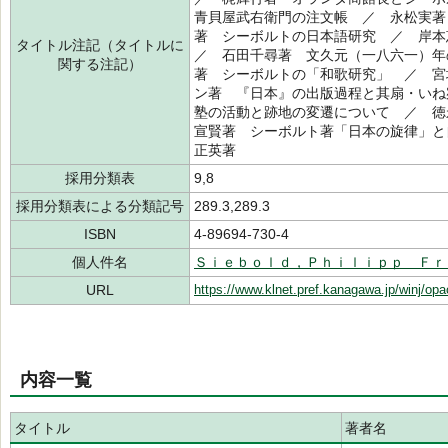
青貝屋武右衛門の注文帳 ／ 永松実著
著 シーボルトの日本語研究 ／ 岸
タイトル注記（タイトルに
／ 石田千尋著 文久元（一八六一）年
関する注記）
著 シーボルトの「和歌研究」 ／ 宮
ン著 『日本』の出版過程と其扇・いね
塾の活動と跡地の変遷について ／ 徳
宣賢著 シーボルト著「日本の旋律」と
正英著
採用分類表
9,8
採用分類表による分類記号
289.3,289.3
ISBN
4-89694-730-4
個人件名
Ｓｉｅｂｏｌｄ，Ｐｈｉｌｉｐｐ Ｆｒ
URL
https://www.klnet.pref.kanagawa.jp/winj/op
内容一覧
タイトル
著者名