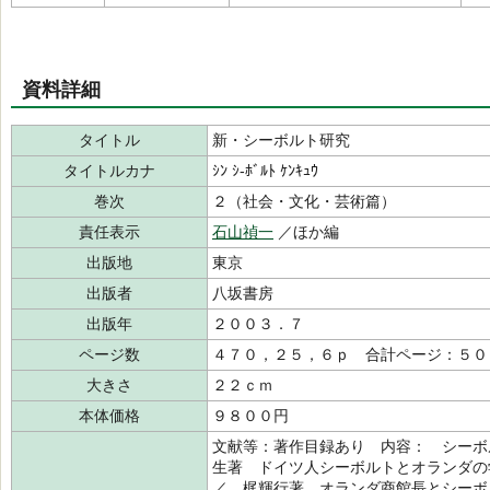
資料詳細
タイトル
新・シーボルト研究
タイトルカナ
ｼﾝ ｼ-ﾎﾞﾙﾄ ｹﾝｷｭｳ
巻次
２（社会・文化・芸術篇）
責任表示
石山禎一
／ほか編
出版地
東京
出版者
八坂書房
出版年
２００３．７
ページ数
４７０，２５，６ｐ 合計ページ：５０
大きさ
２２ｃｍ
本体価格
９８００円
文献等：著作目録あり 内容： シーボ
生著 ドイツ人シーボルトとオランダ
／ 梶輝行著 オランダ商館長とシーボ