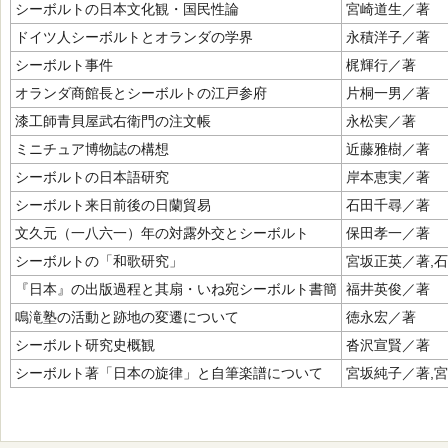
シーボルトの日本文化観・国民性論
宮崎道生／著
ドイツ人シーボルトとオランダの学界
永積洋子／著
シーボルト事件
梶輝行／著
オランダ商館長とシーボルトの江戸参府
片桐一男／著
漆工師青貝屋武右衛門の注文帳
永松実／著
ミニチュア博物誌の構想
近藤雅樹／著
シーボルトの日本語研究
岸本恵実／著
シーボルト来日前後の日蘭貿易
石田千尋／著
文久元（一八六一）年の対露外交とシーボルト
保田孝一／著
シーボルトの「和歌研究」
宮坂正英／著,
『日本』の出版過程と其扇・いね宛シーボルト書簡
福井英俊／著
鳴滝塾の活動と跡地の変遷について
徳永宏／著
シーボルト研究史概観
沓沢宣賢／著
シーボルト著「日本の旋律」と自筆楽譜について
宮坂純子／著,