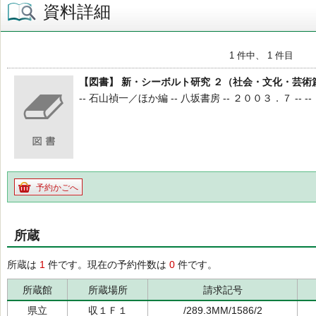
資料詳細
1 件中、 1 件目
【図書】 新・シーボルト研究 ２（社会・文化・芸術
-- 石山禎一／ほか編 -- 八坂書房 -- ２００３．７ -- --
予約かごへ
所蔵
所蔵は
1
件です。現在の予約件数は
0
件です。
所蔵館
所蔵場所
請求記号
県立
収１Ｆ１
/289.3MM/1586/2