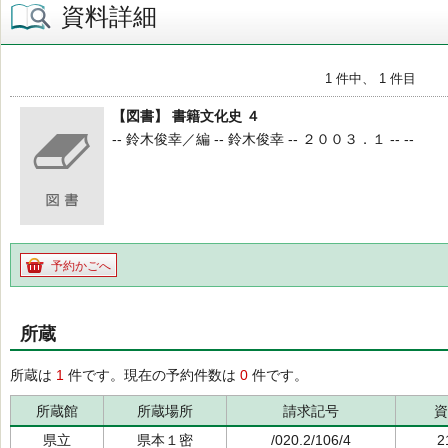
資料詳細
1 件中、 1 件目
【図書】 書籍文化史 ４
-- 鈴木俊幸／編 -- 鈴木俊幸 -- ２００３．１ -- --
予約かごへ
所蔵
所蔵は
1
件です。現在の予約件数は
0
件です。
所蔵館
所蔵場所
請求記号
資
県立
県本１密
/020.2/106/4
2