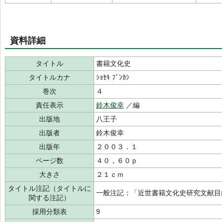
資料詳細
タイトル
書籍文化史
タイトルカナ
ｼｮｾｷ ﾌﾞﾝｶｼ
巻次
４
責任表示
鈴木俊幸
／編
出版地
八王子
出版者
鈴木俊幸
出版年
２００３．１
ページ数
４０，６０ｐ
大きさ
２１ｃｍ
タイトル注記（タイトルに
一般注記：「近世書籍文化史研究文献目
関する注記）
採用分類表
9