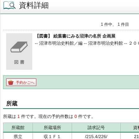
資料詳細
1 件中、 1 件目
【図書】 絵葉書にみる沼津の名所 企画展
-- 沼津市明治史料館／編 -- 沼津市明治史料館 -- ２００
予約かごへ
所蔵
所蔵は
1
件です。現在の予約件数は
0
件です。
所蔵館
所蔵場所
請求記号
資
県立
収１Ｆ１
/215.4/226/
21