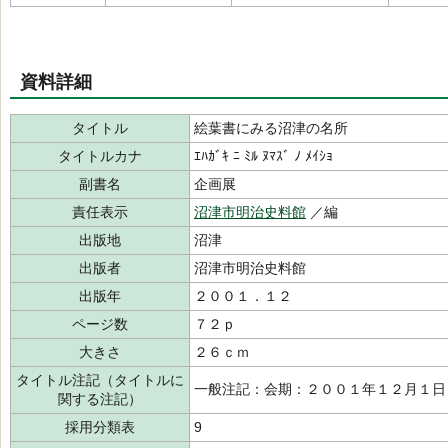
資料詳細
タイトル
絵葉書にみる沼津の名所
タイトルカナ
ｴﾊｶﾞｷ ﾆ ﾐﾙ ﾇﾏｽﾞ ﾉ ﾒｲｼｮ
副書名
企画展
責任表示
沼津市明治史料館
／編
出版地
沼津
出版者
沼津市明治史料館
出版年
２００１．１２
ページ数
７２ｐ
大きさ
２６ｃｍ
タイトル注記（タイトルに
一般注記：会期：２００１年１２月１日
関する注記）
採用分類表
9